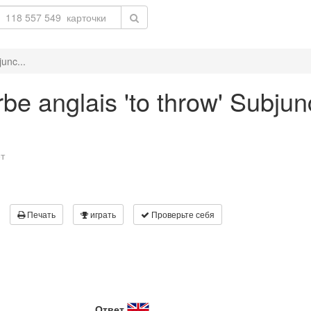
unc...
be anglais 'to throw' Subjun
т
Печать
играть
Проверьте себя
Ответ