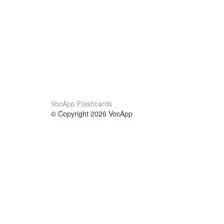
VocApp Flashcards
© Copyright 2026 VocApp
02-798 Mielczarskiego 8/58
Warsaw, Poland (EU)