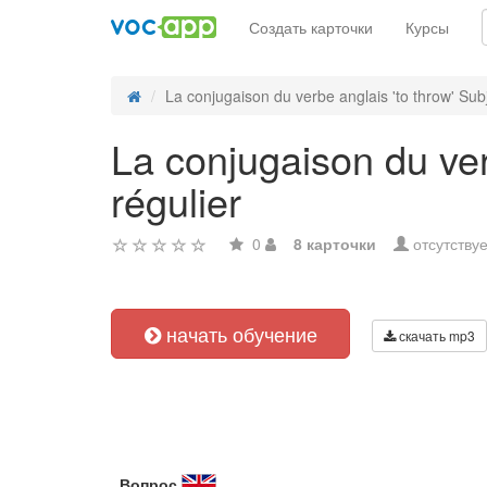
Создать карточки
Курсы
La conjugaison du verbe anglais 'to throw' Subj
La conjugaison du ver
régulier
0
8 карточки
отсутствуе
начать обучение
скачать mp3
Вопрос