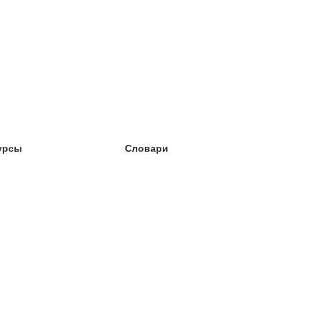
урсы
Словари
чёба английский
чёба немецкий
чёба испанский
чёба французский
чёба норвежский
чёба шведский