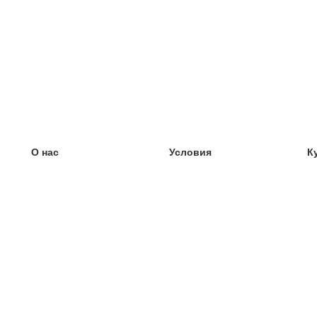
О нас
Условия
К
наша команда
100% гарантия
У
Блог
политика конфиденциальности
У
правила
У
Контакт
GDPR
У
связаться
У
Ещё
У
Помощь
новые карточки
Часто задаваемые вопросы
некоторые блоги
каталог