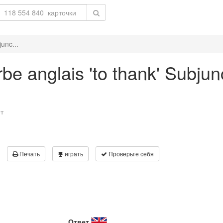
unc...
be anglais 'to thank' Subjun
т
Печать
играть
Проверьте себя
Ответ