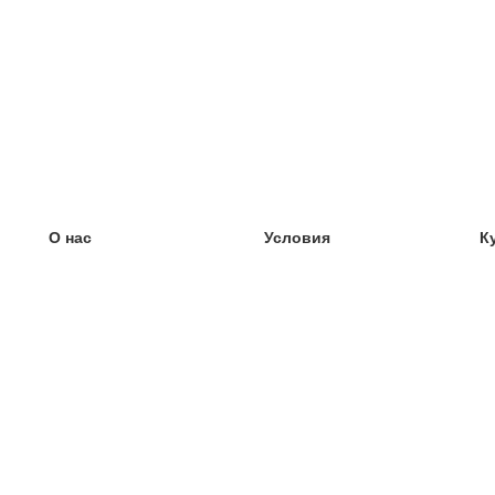
О нас
Условия
К
наша команда
100% гарантия
У
Блог
политика конфиденциальности
У
правила
У
Контакт
GDPR
У
связаться
У
Ещё
У
Помощь
новые карточки
Часто задаваемые вопросы
некоторые блоги
каталог