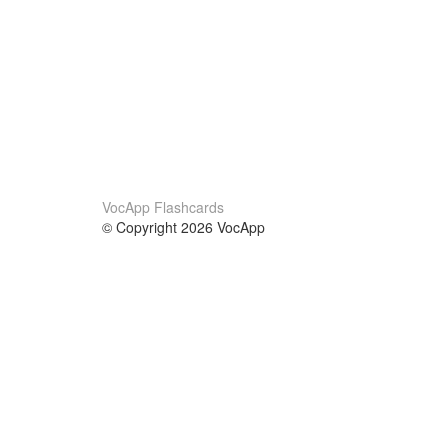
VocApp Flashcards
© Copyright 2026 VocApp
02-798 Mielczarskiego 8/58
Warsaw, Poland (EU)