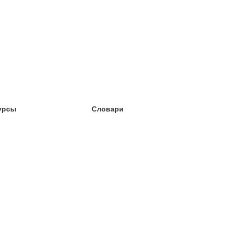
урсы
Словари
чёба английский
чёба немецкий
чёба испанский
чёба французский
чёба норвежский
чёба шведский