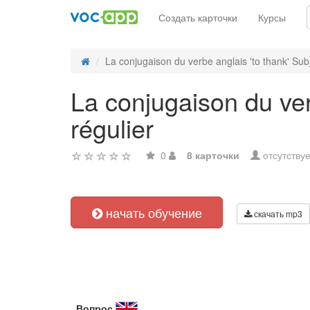
Создать карточки
Курсы
La conjugaison du verbe anglais 'to thank' Subj
La conjugaison du ver
régulier
0
8 карточки
отсутствуе
начать обучение
скачать mp3
Вопрос