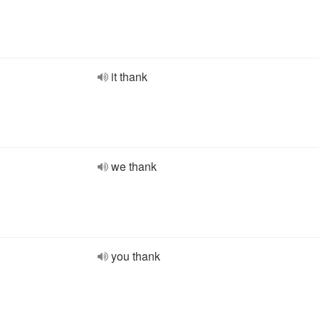
it thank
we thank
you thank