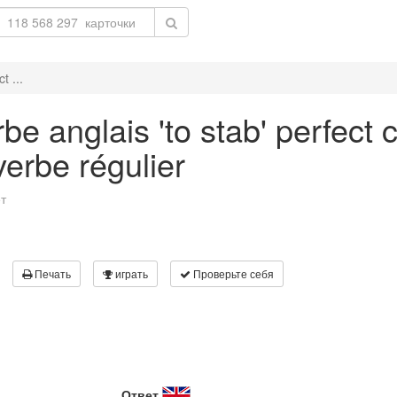
t ...
be anglais 'to stab' perfect 
verbe régulier
т
Печать
играть
Проверьте себя
Ответ