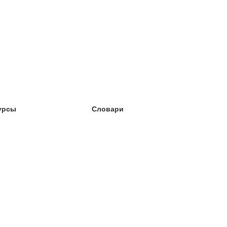
урсы
Словари
чёба английский
чёба немецкий
чёба испанский
чёба французский
чёба норвежский
чёба шведский