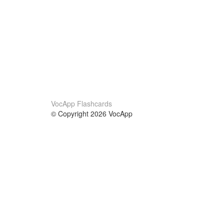
VocApp Flashcards
© Copyright 2026 VocApp
02-798 Mielczarskiego 8/58
Warsaw, Poland (EU)