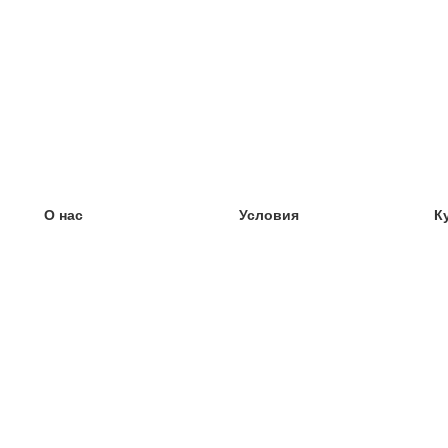
О нас
Условия
К
наша команда
100% гарантия
У
Блог
политика конфиденциальности
У
правила
У
Контакт
GDPR
У
связаться
У
Ещё
У
Помощь
новые карточки
Часто задаваемые вопросы
некоторые блоги
каталог