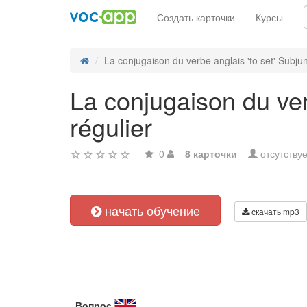
Создать карточки
Курсы
La conjugaison du verbe anglais 'to set' Subjunc
La conjugaison du verb
régulier
0
8 карточки
отсутствуе
начать обучение
скачать mp3
Вопрос