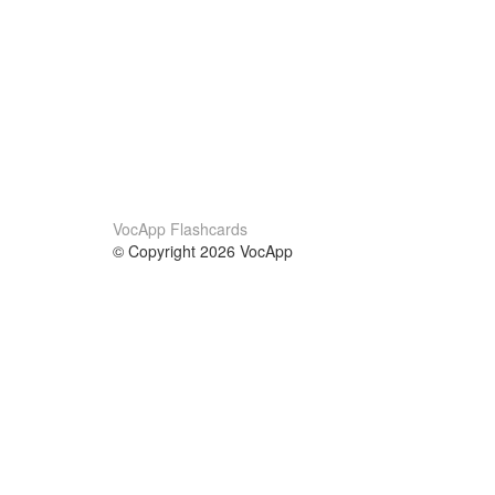
VocApp Flashcards
© Copyright 2026 VocApp
02-798 Mielczarskiego 8/58
Warsaw, Poland (EU)