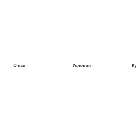
О нас
Условия
К
наша команда
100% гарантия
У
Блог
политика конфиденциальности
У
правила
У
Контакт
GDPR
У
связаться
У
Ещё
У
Помощь
новые карточки
Часто задаваемые вопросы
некоторые блоги
каталог