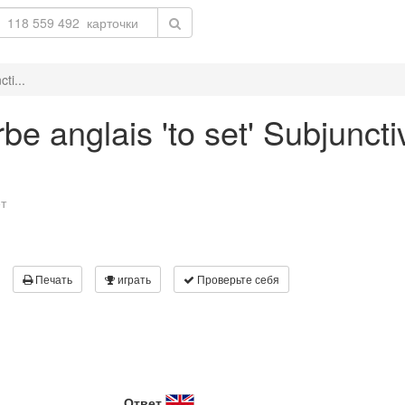
ti...
e anglais 'to set' Subjuncti
т
Печать
играть
Проверьте себя
Ответ