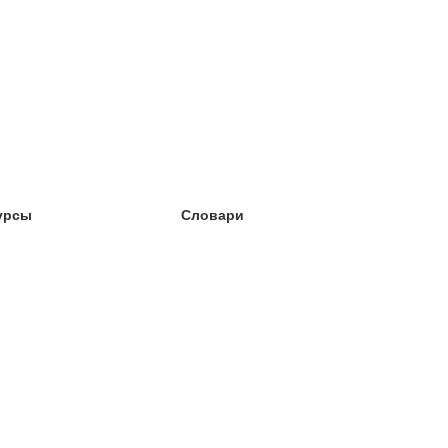
урсы
Словари
чёба английский
чёба немецкий
чёба испанский
чёба французский
чёба норвежский
чёба шведский