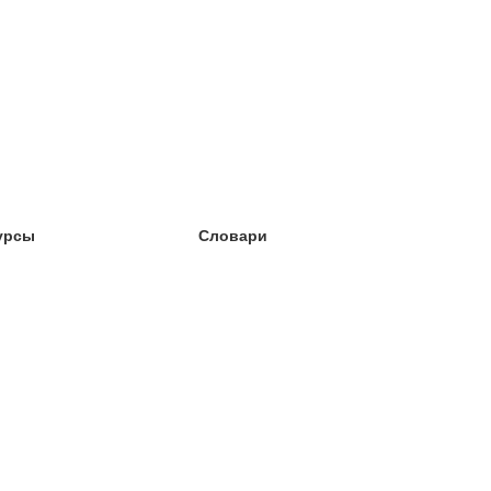
урсы
Словари
чёба английский
чёба немецкий
чёба испанский
чёба французский
чёба норвежский
чёба шведский