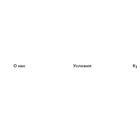
О нас
Условия
К
наша команда
100% гарантия
У
Блог
политика конфиденциальности
У
правила
У
Контакт
GDPR
У
связаться
У
Ещё
У
Помощь
новые карточки
Часто задаваемые вопросы
некоторые блоги
каталог