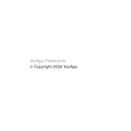
VocApp Flashcards
© Copyright 2026 VocApp
02-798 Mielczarskiego 8/58
Warsaw, Poland (EU)