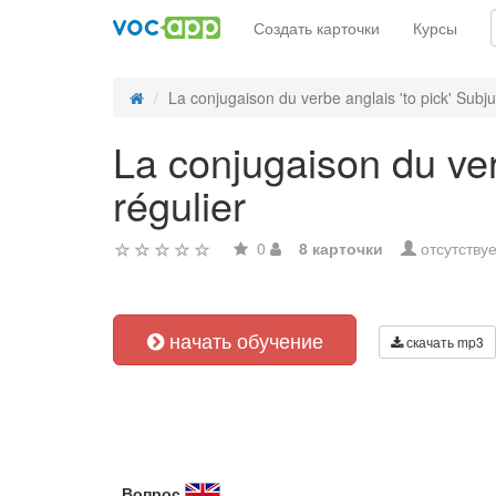
Создать карточки
Курсы
La conjugaison du verbe anglais 'to pick' Subju
La conjugaison du verb
régulier
0
8 карточки
отсутствуе
начать обучение
скачать mp3
Вопрос