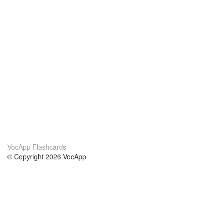
VocApp Flashcards
© Copyright 2026 VocApp
02-798 Mielczarskiego 8/58
Warsaw, Poland (EU)