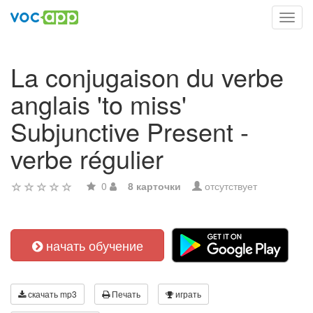
Toggl
navig
La conjugaison du verbe
anglais 'to miss'
Subjunctive Present -
verbe régulier
0
8 карточки
отсутствует
начать обучение
скачать mp3
Печать
играть