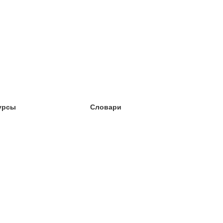
урсы
Словари
чёба английский
чёба немецкий
чёба испанский
чёба французский
чёба норвежский
чёба шведский