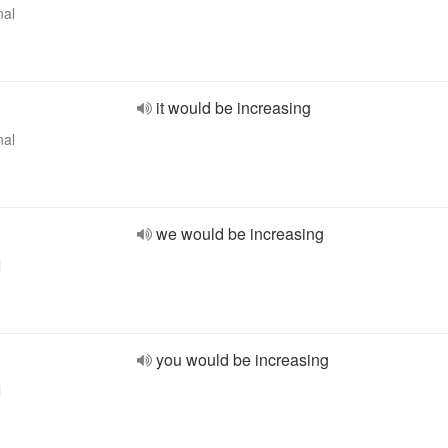
nal
it would be increasing
nal
we would be increasing
l
you would be increasing
l