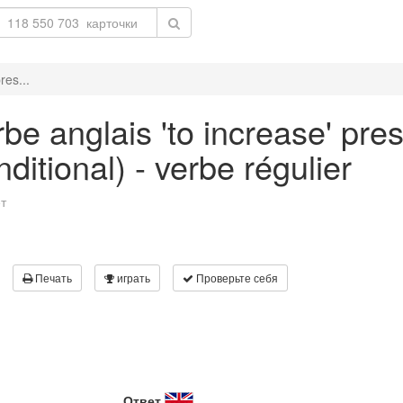
res...
be anglais 'to increase' pre
ditional) - verbe régulier
т
Печать
играть
Проверьте себя
Ответ