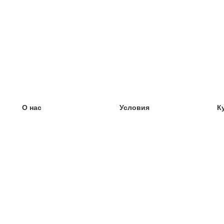
О нас
Условия
К
наша команда
100% гарантия
У
Блог
политика конфиденциальности
У
правила
У
Контакт
GDPR
У
связаться
У
Ещё
У
Помощь
новые карточки
Часто задаваемые вопросы
некоторые блоги
каталог