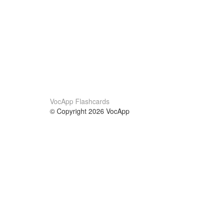
VocApp Flashcards
© Copyright 2026 VocApp
02-798 Mielczarskiego 8/58
Warsaw, Poland (EU)