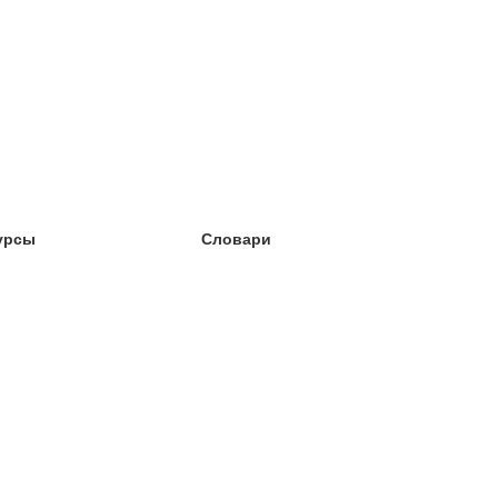
урсы
Словари
чёба английский
чёба немецкий
чёба испанский
чёба французский
чёба норвежский
чёба шведский