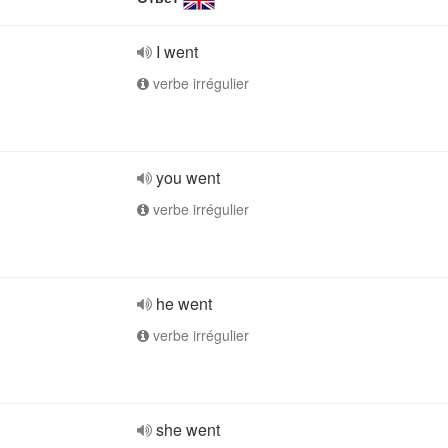
I went
verbe irrégulier
you went
verbe irrégulier
he went
verbe irrégulier
she went