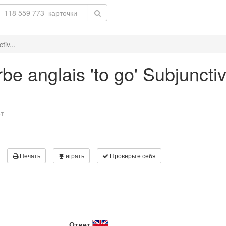
tiv...
be anglais 'to go' Subjunctiv
т
Печать
играть
Проверьте себя
Ответ