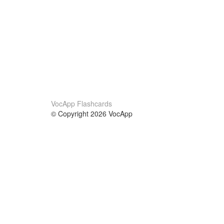
VocApp Flashcards
© Copyright 2026 VocApp
02-798 Mielczarskiego 8/58
Warsaw, Poland (EU)