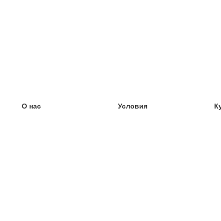
О нас
Условия
К
наша команда
100% гарантия
У
Блог
политика конфиденциальности
У
правила
У
Контакт
GDPR
У
связаться
У
Ещё
У
Помощь
новые карточки
Часто задаваемые вопросы
некоторые блоги
каталог