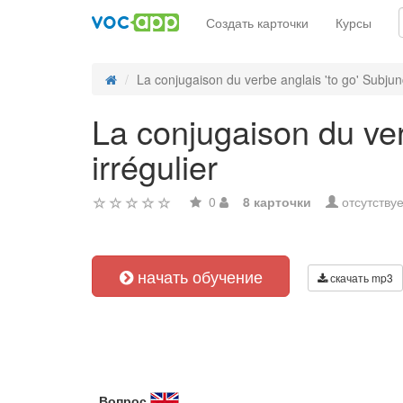
Создать карточки
Курсы
La conjugaison du verbe anglais 'to go' Subjunc
La conjugaison du ver
irrégulier
0
8 карточки
отсутствуе
начать обучение
скачать mp3
Вопрос