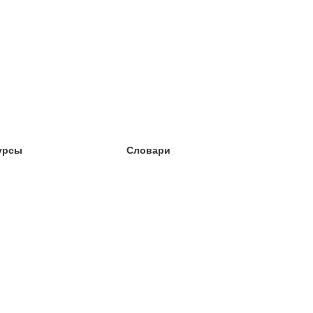
урсы
Словари
чёба английский
чёба немецкий
чёба испанский
чёба французский
чёба норвежский
чёба шведский