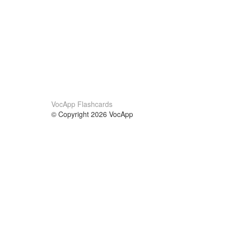
VocApp Flashcards
© Copyright 2026 VocApp
02-798 Mielczarskiego 8/58
Warsaw, Poland (EU)