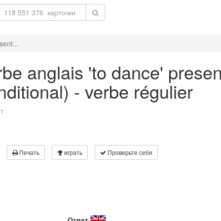
sent...
be anglais 'to dance' prese
ditional) - verbe régulier
т
Печать
играть
Проверьте себя
Ответ