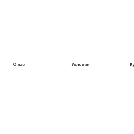
О нас
Условия
К
наша команда
100% гарантия
У
Блог
политика конфиденциальности
У
правила
У
Контакт
GDPR
У
связаться
У
Ещё
У
Помощь
новые карточки
Часто задаваемые вопросы
некоторые блоги
каталог