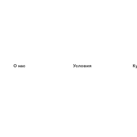
О нас
Условия
К
наша команда
100% гарантия
У
Блог
политика конфиденциальности
У
правила
У
Контакт
GDPR
У
связаться
У
Ещё
У
Помощь
новые карточки
Часто задаваемые вопросы
некоторые блоги
каталог