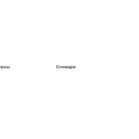
урсы
Словари
чёба английский
чёба немецкий
чёба испанский
чёба французский
чёба норвежский
чёба шведский