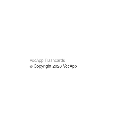
VocApp Flashcards
© Copyright 2026 VocApp
02-798 Mielczarskiego 8/58
Warsaw, Poland (EU)