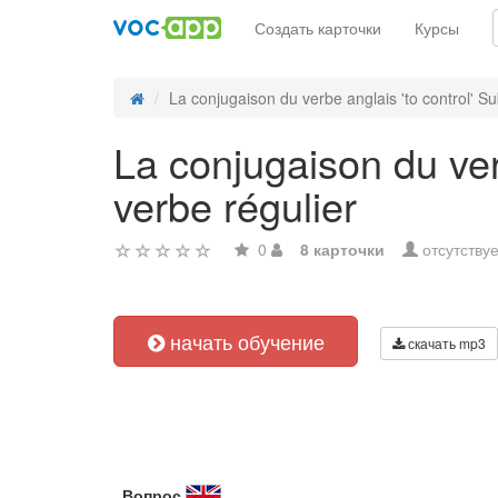
Создать карточки
Курсы
La conjugaison du verbe anglais 'to control' Sub
La conjugaison du verb
verbe régulier
0
8 карточки
отсутствуе
начать обучение
скачать mp3
Вопрос