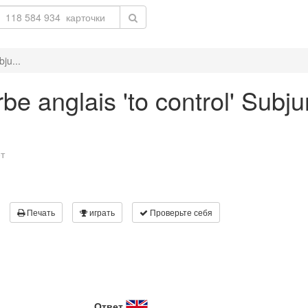
ju...
e anglais 'to control' Subju
т
Печать
играть
Проверьте себя
Ответ