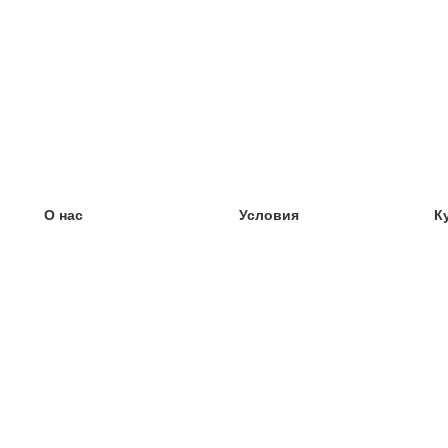
О нас
Условия
К
наша команда
100% гарантия
У
Блог
политика конфиденциальности
У
правила
У
Контакт
GDPR
У
связаться
У
Ещё
У
Помощь
новые карточки
Часто задаваемые вопросы
некоторые блоги
каталог