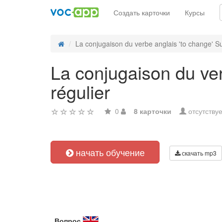
Создать карточки
Курсы
La conjugaison du verbe anglais 'to change' Su
La conjugaison du ver
régulier
0
8 карточки
отсутствуе
начать обучение
скачать mp3
Вопрос