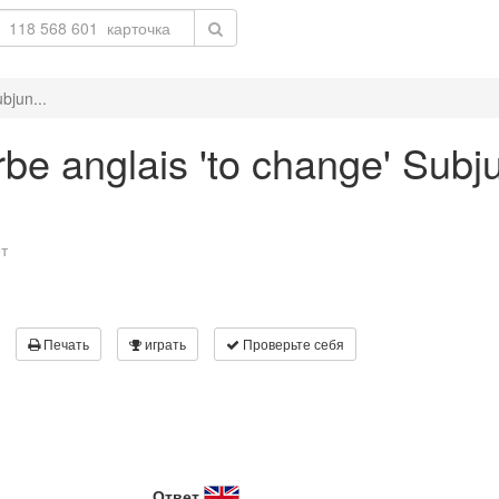
bjun...
be anglais 'to change' Subju
т
Печать
играть
Проверьте себя
Ответ