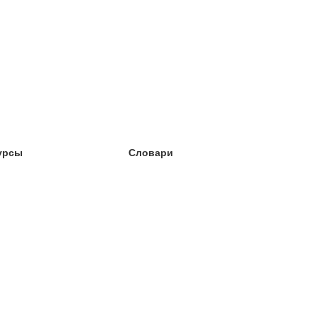
урсы
Словари
чёба английский
чёба немецкий
чёба испанский
чёба французский
чёба норвежский
чёба шведский