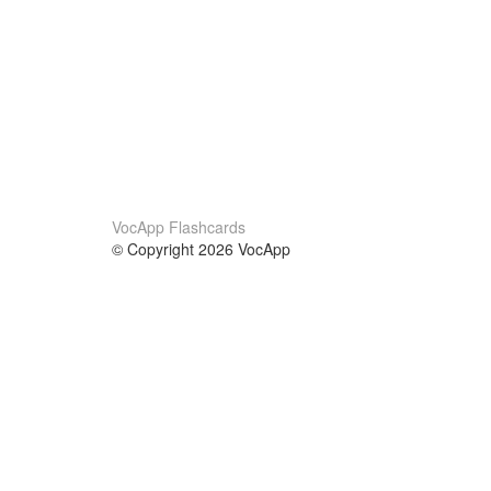
VocApp Flashcards
© Copyright 2026 VocApp
02-798 Mielczarskiego 8/58
Warsaw, Poland (EU)