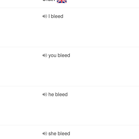
I bleed
you bleed
he bleed
she bleed