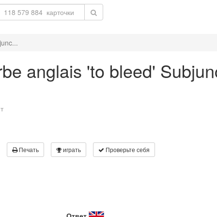
unc...
be anglais 'to bleed' Subjun
т
Печать
играть
Проверьте себя
Ответ