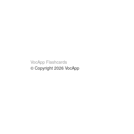
VocApp Flashcards
© Copyright 2026 VocApp
02-798 Mielczarskiego 8/58
Warsaw, Poland (EU)