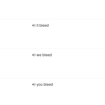
it bleed
we bleed
you bleed