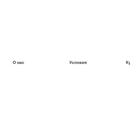
О нас
Условия
К
наша команда
100% гарантия
У
Блог
политика конфиденциальности
У
правила
У
Контакт
GDPR
У
связаться
У
Ещё
У
Помощь
новые карточки
Часто задаваемые вопросы
некоторые блоги
каталог