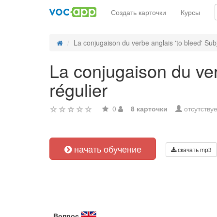
Создать карточки
Курсы
La conjugaison du verbe anglais 'to bleed' Subj
La conjugaison du ver
régulier
0
8 карточки
отсутствуе
начать обучение
скачать mp3
Вопрос