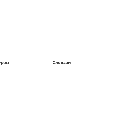
урсы
Словари
чёба английский
чёба немецкий
чёба испанский
чёба французский
чёба норвежский
чёба шведский