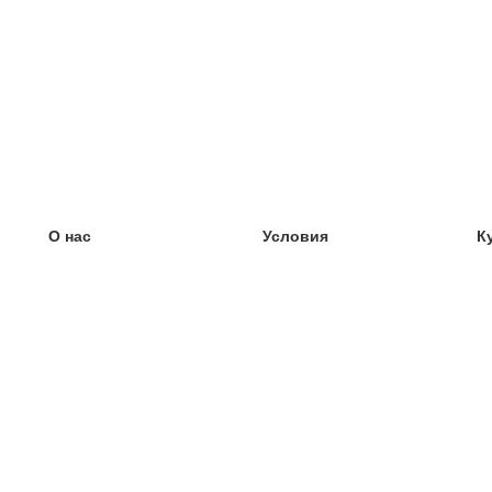
О нас
Условия
К
наша команда
100% гарантия
У
Блог
политика конфиденциальности
У
правила
У
Контакт
GDPR
У
связаться
У
Ещё
У
Помощь
новые карточки
Часто задаваемые вопросы
некоторые блоги
каталог