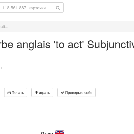
ti...
e anglais 'to act' Subjuncti
т
Печать
играть
Проверьте себя
Ответ