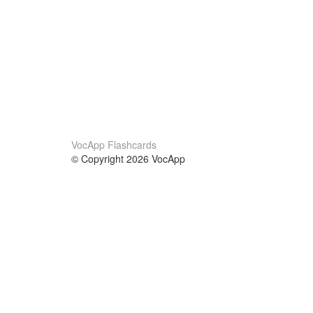
VocApp Flashcards
© Copyright 2026 VocApp
02-798 Mielczarskiego 8/58
Warsaw, Poland (EU)