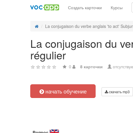
Создать карточки
Курсы
La conjugaison du verbe anglais 'to act' Subjunc
La conjugaison du verb
régulier
0
8 карточки
отсутствуе
начать обучение
скачать mp3
Вопрос