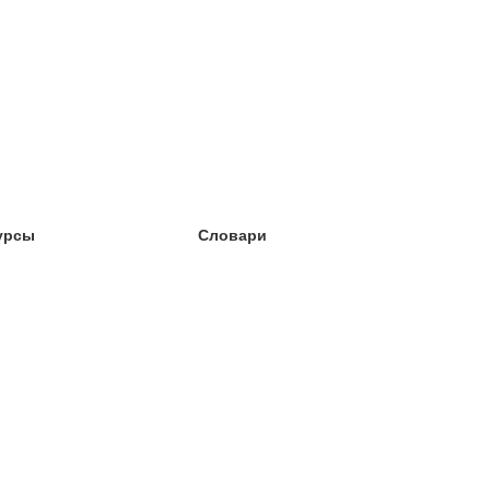
урсы
Словари
чёба английский
чёба немецкий
чёба испанский
чёба французский
чёба норвежский
чёба шведский