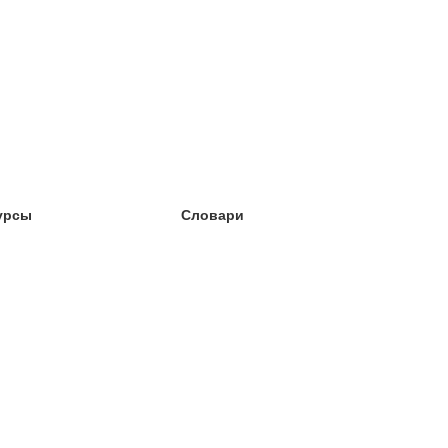
урсы
Словари
чёба английский
чёба немецкий
чёба испанский
чёба французский
чёба норвежский
чёба шведский