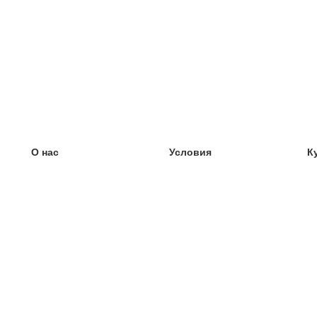
О нас
Условия
К
наша команда
100% гарантия
У
Блог
политика конфиденциальности
У
правила
У
Контакт
GDPR
У
связаться
У
Ещё
У
Помощь
новые карточки
Часто задаваемые вопросы
некоторые блоги
каталог