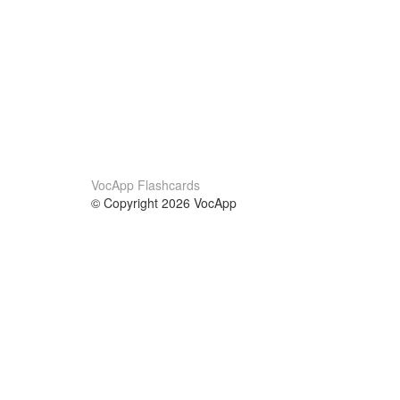
VocApp Flashcards
© Copyright 2026 VocApp
02-798 Mielczarskiego 8/58
Warsaw, Poland (EU)