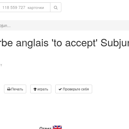
jun...
be anglais 'to accept' Subjun
т
Печать
играть
Проверьте себя
Ответ