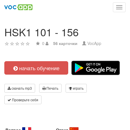
Toggl
navig
HSK1 101 - 156
0
56 карточки
VocApp
начать обучение
скачать mp3
Печать
играть
Проверьте себя
Вопрос
Ответ