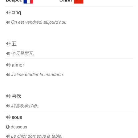
cinq
On est vendredi aujourd'hui.
五
今天星期五。
aimer
J'aime étudier le mandarin.
喜欢
我喜欢学汉语。
sous
dessous
Le chiot dort sous la table.