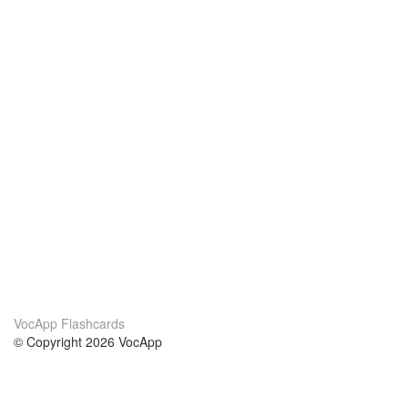
VocApp Flashcards
© Copyright 2026 VocApp
02-798 Mielczarskiego 8/58
Warsaw, Poland (EU)