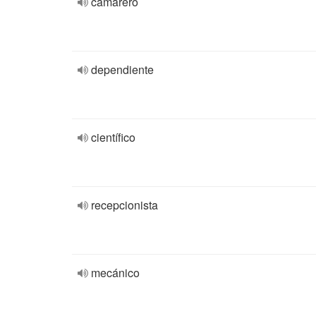
camarero
dependiente
científico
recepcionista
mecánico