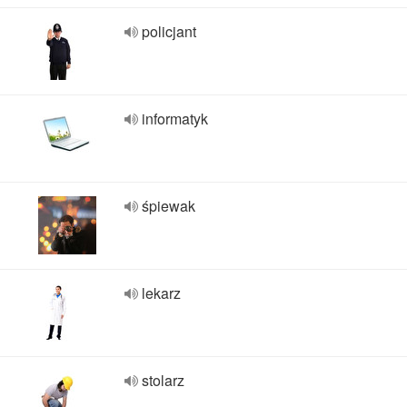
policjant
informatyk
śpiewak
lekarz
stolarz