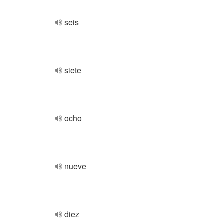
seis
siete
ocho
nueve
diez