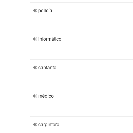
policía
informático
cantante
médico
carpintero