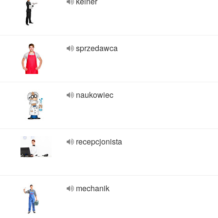
kelner
sprzedawca
naukowiec
recepcjonista
mechanik