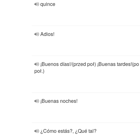
quince
Adios!
¡Buenos días!/(przed poł) ¡Buenas tardes!(po
poł.)
¡Buenas noches!
¿Cómo estás?, ¿Qué tal?