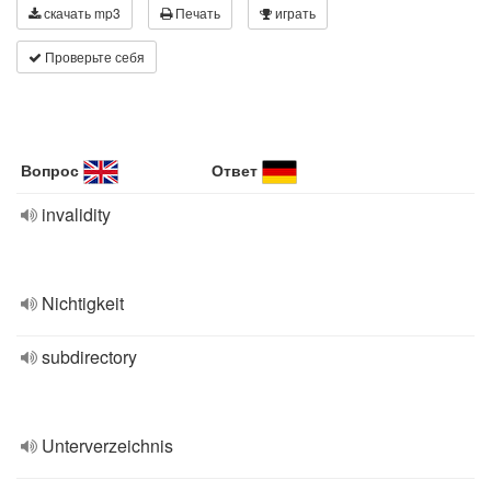
скачать mp3
Печать
играть
Проверьте себя
Вопрос
Ответ
invalidity
Nichtigkeit
subdirectory
Unterverzeichnis