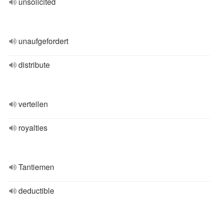
unsolicited
unaufgefordert
distribute
verteilen
royalties
Tantiemen
deductible