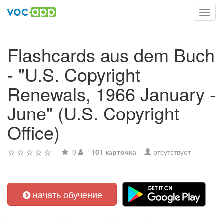
Toggl
navig
Flashcards aus dem Buch
- "U.S. Copyright
Renewals, 1966 January -
June" (U.S. Copyright
Office)
0
101 карточка
отсутствует
начать обучение