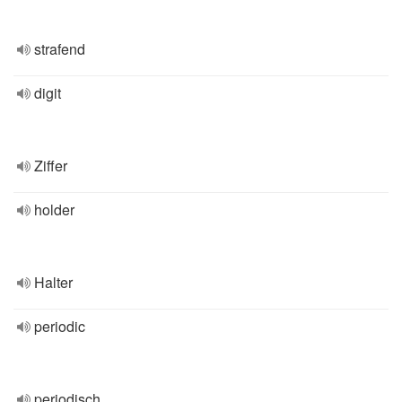
strafend
digit
Ziffer
holder
Halter
periodic
periodisch