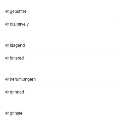
geplättet
plaintively
klagend
loitered
herumlungern
grinned
grinste