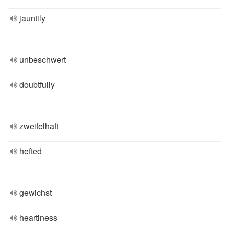
jauntily
unbeschwert
doubtfully
zweifelhaft
hefted
gewichst
heartiness