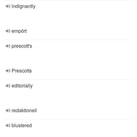
indignantly
empört
prescott's
Prescotts
editorially
redaktionell
blustered