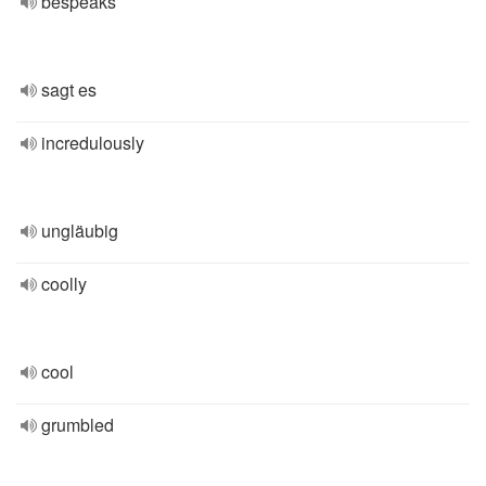
bespeaks
sagt es
incredulously
ungläubig
coolly
cool
grumbled