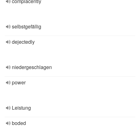
complacently
selbstgefällig
dejectedly
niedergeschlagen
power
Leistung
boded