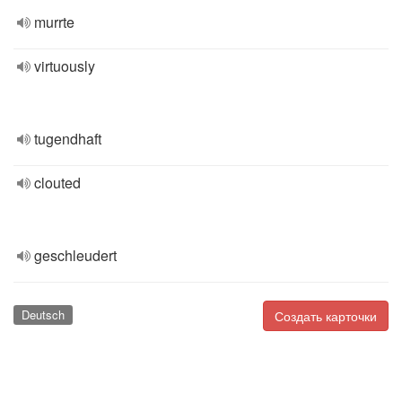
murrte
virtuously
tugendhaft
clouted
geschleudert
Deutsch
Создать карточки