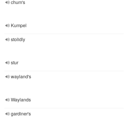
chum's
Kumpel
stolidly
stur
wayland's
Waylands
gardiner's