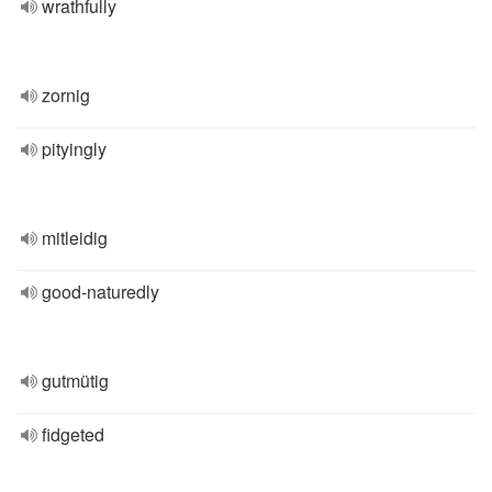
wrathfully
zornig
pityingly
mitleidig
good-naturedly
gutmütig
fidgeted