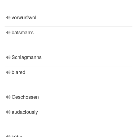
vorwurfsvoll
batsman's
Schlagmanns
blared
Geschossen
audaciously
kühn