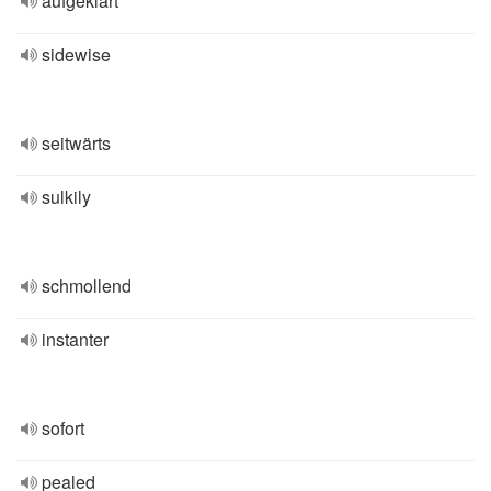
aufgeklärt
sidewise
seitwärts
sulkily
schmollend
instanter
sofort
pealed