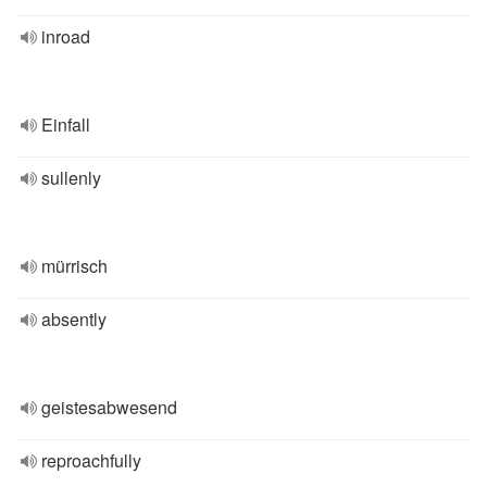
inroad
Einfall
sullenly
mürrisch
absently
geistesabwesend
reproachfully