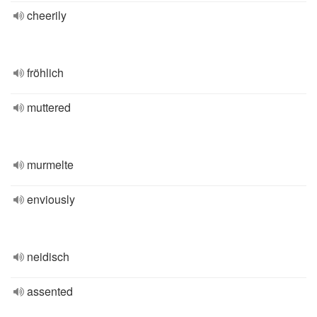
cheerily
fröhlich
muttered
murmelte
enviously
neidisch
assented