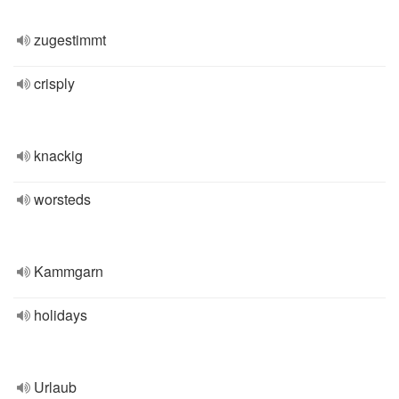
zugestimmt
crisply
knackig
worsteds
Kammgarn
holidays
Urlaub