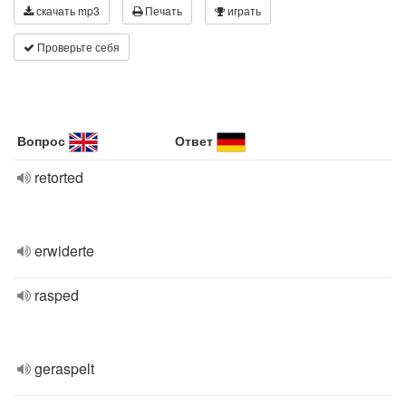
скачать mp3
Печать
играть
Проверьте себя
Вопрос
Ответ
retorted
erwiderte
rasped
geraspelt