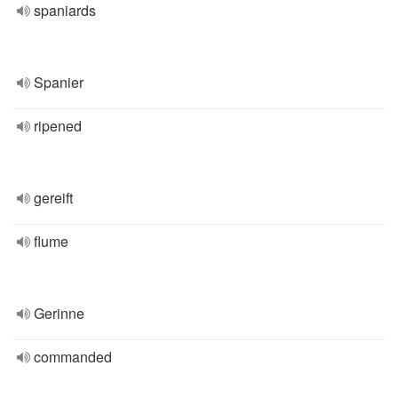
spaniards
Spanier
ripened
gereift
flume
Gerinne
commanded