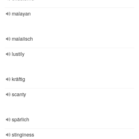
malayan
malaiisch
lustily
kräftig
scanty
spärlich
stinginess