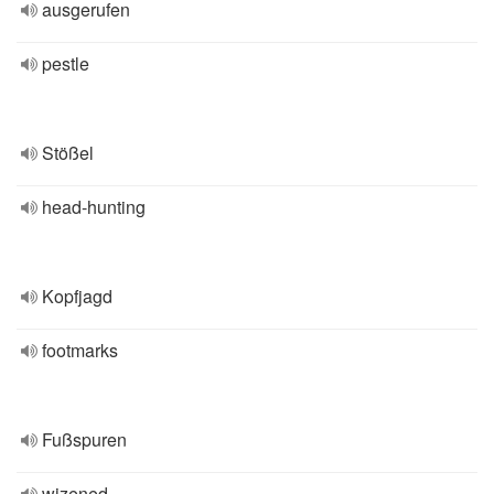
ausgerufen
pestle
Stößel
head-hunting
Kopfjagd
footmarks
Fußspuren
wizened