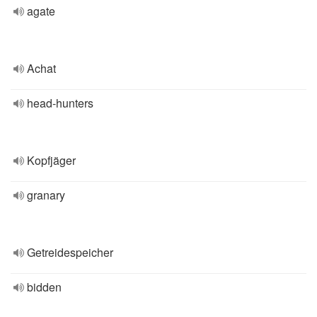
agate
Achat
head-hunters
Kopfjäger
granary
Getreidespeicher
bidden