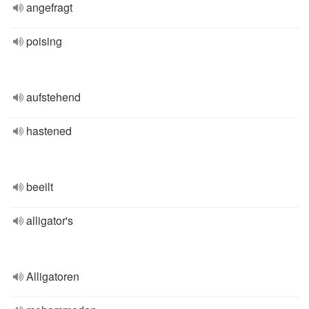
angefragt
poising
aufstehend
hastened
beeilt
alligator's
Alligatoren