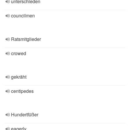
unterschieden
councilmen
Ratsmitglieder
crowed
gekräht
centipedes
Hundertfüßer
eagerly