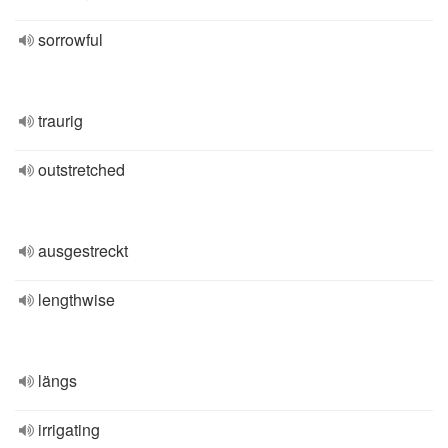
sorrowful
traurig
outstretched
ausgestreckt
lengthwise
längs
irrigating