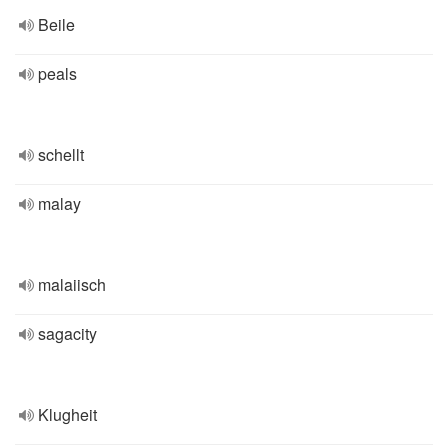
Beile
peals
schellt
malay
malaiisch
sagacity
Klugheit