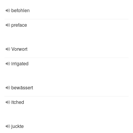
befohlen
preface
Vorwort
irrigated
bewässert
itched
juckte