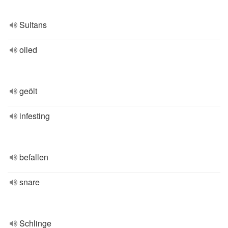
Sultans
oiled
geölt
infesting
befallen
snare
Schlinge