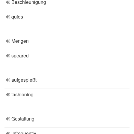
Beschleunigung
quids
Mengen
speared
aufgespießt
fashioning
Gestaltung
infrequently