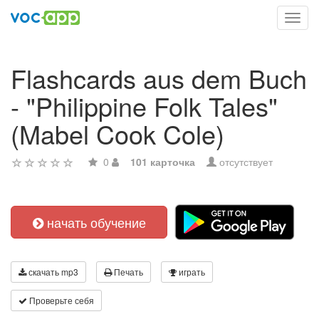
Toggl
navig
Flashcards aus dem Buch
- "Philippine Folk Tales"
(Mabel Cook Cole)
0
101 карточка
отсутствует
начать обучение
скачать mp3
Печать
играть
Проверьте себя