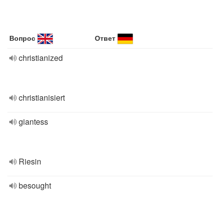
Вопрос
Ответ
christianized
christianisiert
giantess
Riesin
besought