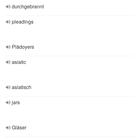
durchgebrannt
pleadings
Plädoyers
asiatic
asiatisch
jars
Gläser