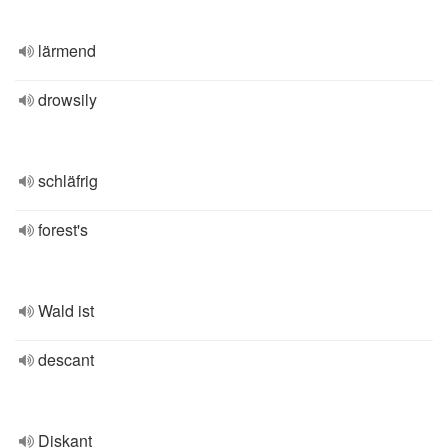
lärmend
drowsily
schläfrig
forest's
Wald ist
descant
Diskant