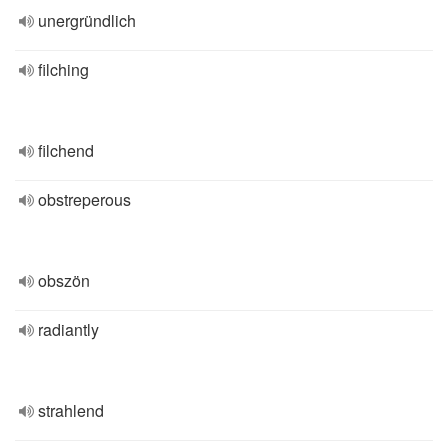
unergründlich
filching
filchend
obstreperous
obszön
radiantly
strahlend