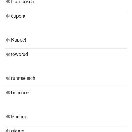
Dornbusch
cupola
Kuppel
towered
rühmte sich
beeches
Buchen
gleam