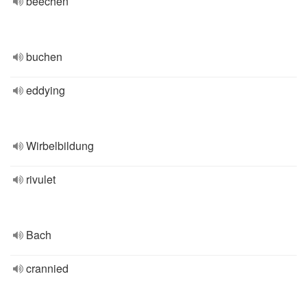
beechen
buchen
eddying
Wirbelbildung
rivulet
Bach
crannied