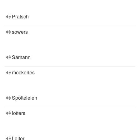
Pratsch
sowers
Sämann
mockeries
Spötteleien
loiters
Loiter