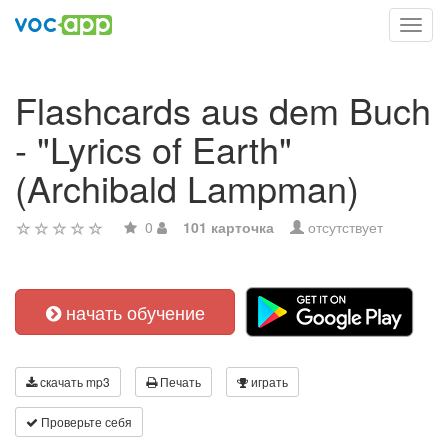
Toggl
navig
Flashcards aus dem Buch
- "Lyrics of Earth"
(Archibald Lampman)
0
101 карточка
отсутствует
начать обучение
скачать mp3
Печать
играть
Проверьте себя