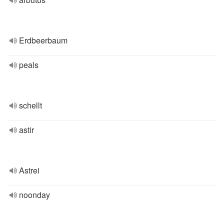
Erdbeerbaum
peals
schellt
astir
Astrei
noonday