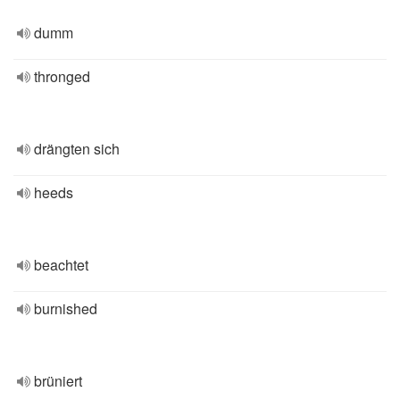
dumm
thronged
drängten sich
heeds
beachtet
burnished
brüniert