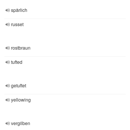
spärlich
russet
rostbraun
tufted
getuftet
yellowing
vergilben