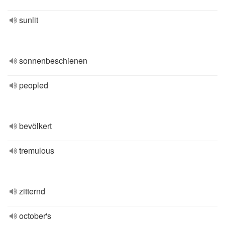
sunlit
sonnenbeschienen
peopled
bevölkert
tremulous
zitternd
october's