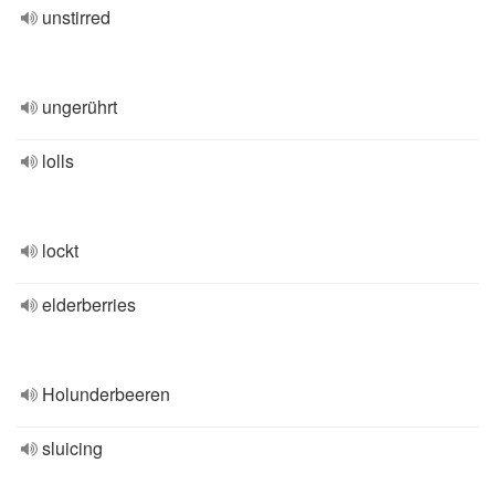
unstirred
ungerührt
lolls
lockt
elderberries
Holunderbeeren
sluicing