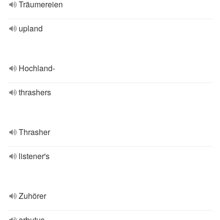
Träumereien
upland
Hochland-
thrashers
Thrasher
listener's
Zuhörer
arbutus