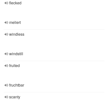
flecked
meliert
windless
windstill
fruited
fruchtbar
scanty