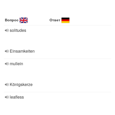
Вопрос
Ответ
solitudes
Einsamkeiten
mullein
Königskerze
leafless