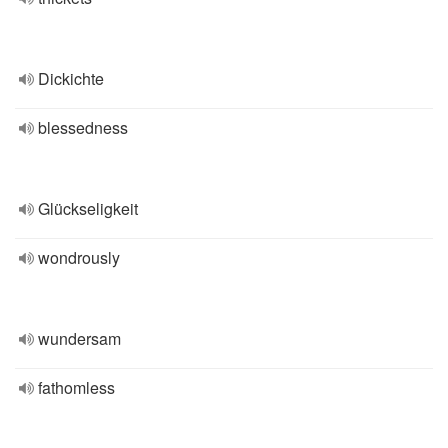
Dickichte
blessedness
Glückseligkeit
wondrously
wundersam
fathomless