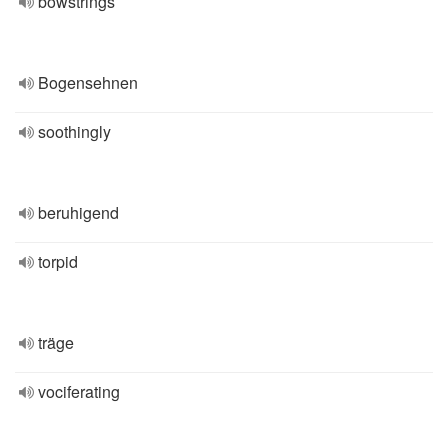
bowstrings
Bogensehnen
soothingly
beruhigend
torpid
träge
vociferating