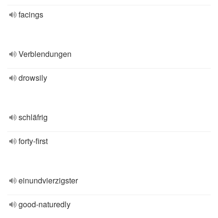
facings
Verblendungen
drowsily
schläfrig
forty-first
einundvierzigster
good-naturedly