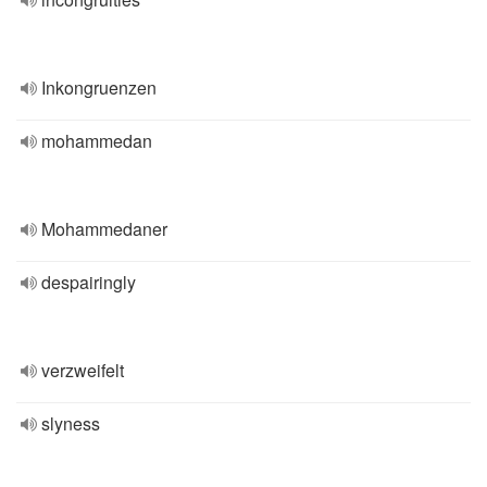
Inkongruenzen
mohammedan
Mohammedaner
despairingly
verzweifelt
slyness