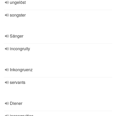
ungelöst
songster
Sänger
incongruity
Inkongruenz
servants
Diener
incongruities