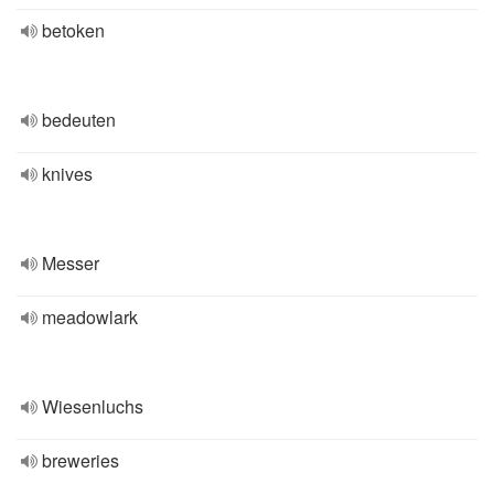
betoken
bedeuten
knives
Messer
meadowlark
Wiesenluchs
breweries