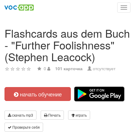
Toggl
navig
Flashcards aus dem Buch
- "Further Foolishness"
(Stephen Leacock)
0
101 карточка
отсутствует
начать обучение
скачать mp3
Печать
играть
Проверьте себя