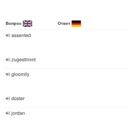
Вопрос
Ответ
assented
zugestimmt
gloomily
düster
jordan