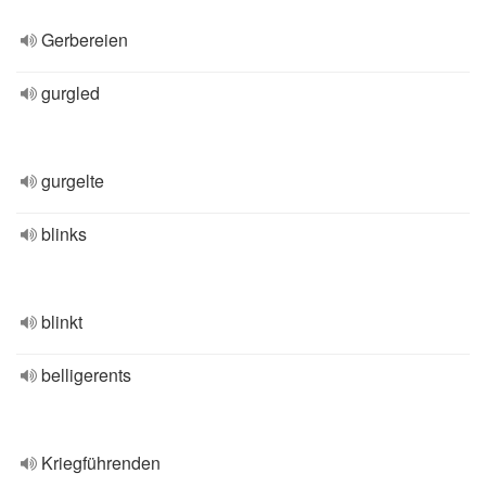
Gerbereien
gurgled
gurgelte
blinks
blinkt
belligerents
Kriegführenden