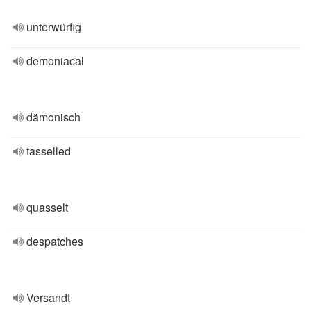
unterwürfig
demoniacal
dämonisch
tasselled
quasselt
despatches
Versandt