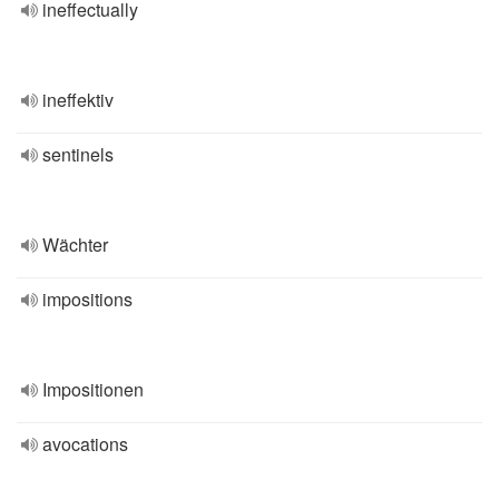
ineffectually
ineffektiv
sentinels
Wächter
impositions
Impositionen
avocations