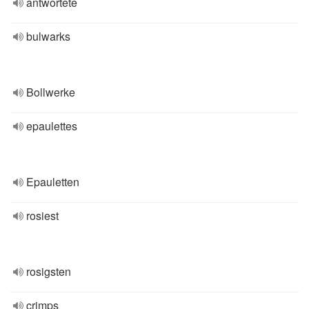
antwortete
bulwarks
Bollwerke
epaulettes
Epauletten
rosiest
rosigsten
crimps