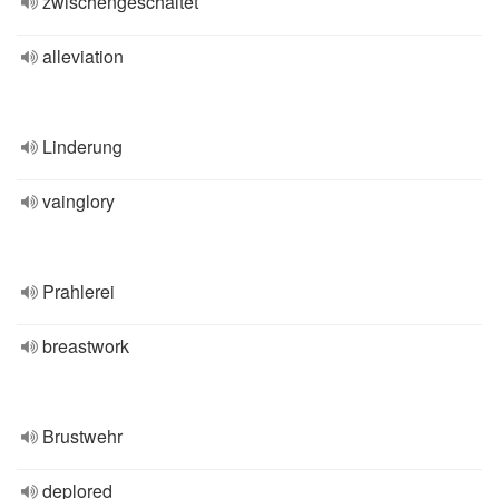
zwischengeschaltet
alleviation
Linderung
vainglory
Prahlerei
breastwork
Brustwehr
deplored