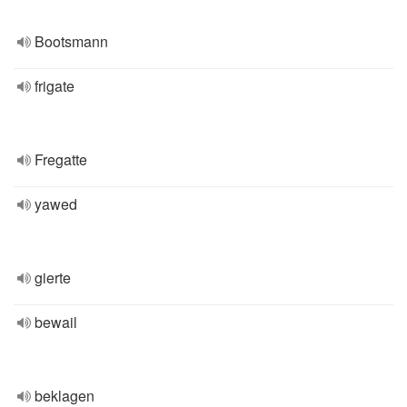
Bootsmann
frigate
Fregatte
yawed
gierte
bewail
beklagen