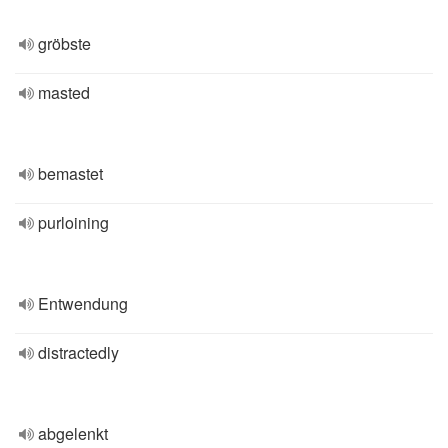
gröbste
masted
bemastet
purloining
Entwendung
distractedly
abgelenkt