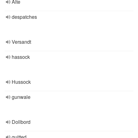
Alte
despatches
Versandt
hassock
Hussock
gunwale
Dollbord
quitted