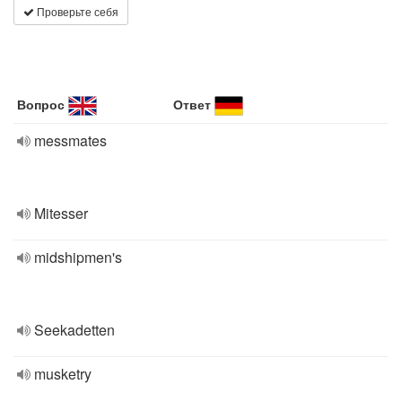
Проверьте себя
Вопрос
Ответ
messmates
Mitesser
midshipmen's
Seekadetten
musketry