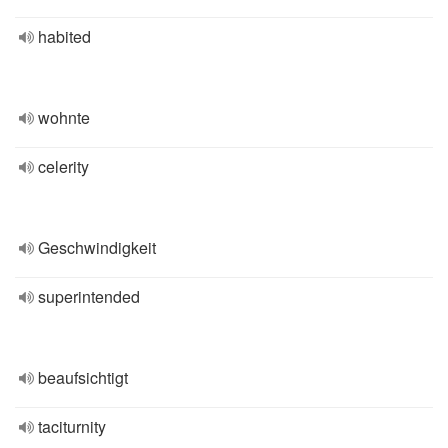
habited
wohnte
celerity
Geschwindigkeit
superintended
beaufsichtigt
taciturnity