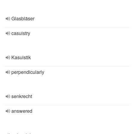
Glasbläser
casuistry
Kasuistik
perpendicularly
senkrecht
answered