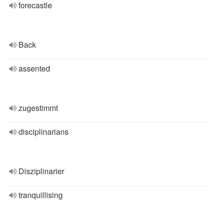
forecastle
Back
assented
zugestimmt
disciplinarians
Disziplinarier
tranquillising