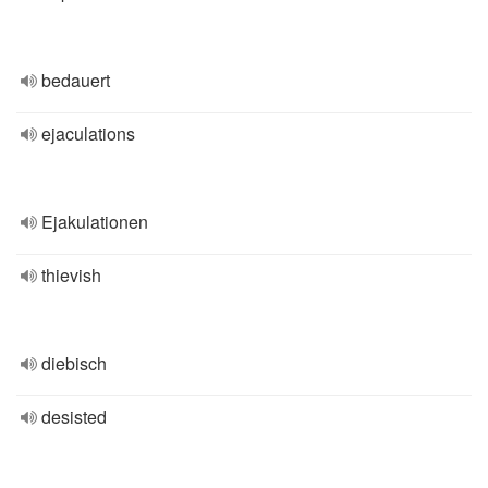
bedauert
ejaculations
Ejakulationen
thievish
diebisch
desisted