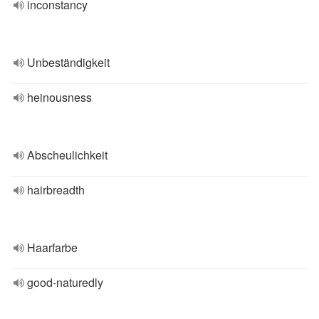
inconstancy
Unbeständigkeit
heinousness
Abscheulichkeit
hairbreadth
Haarfarbe
good-naturedly