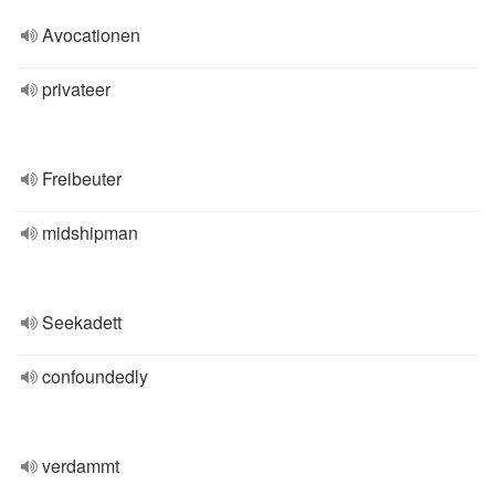
Avocationen
privateer
Freibeuter
midshipman
Seekadett
confoundedly
verdammt