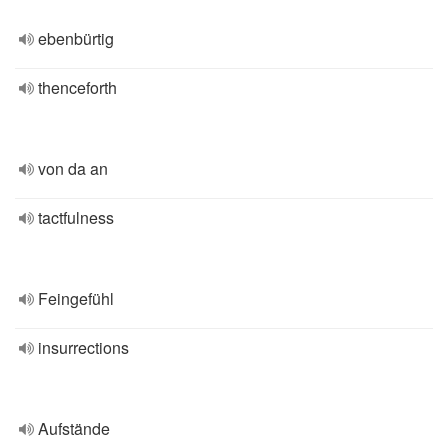
ebenbürtig
thenceforth
von da an
tactfulness
Feingefühl
insurrections
Aufstände