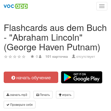
Toggl
navig
Flashcards aus dem Buch
- "Abraham Lincoln"
(George Haven Putnam)
0
101 карточка
отсутствует
начать обучение
скачать mp3
Печать
играть
Проверьте себя