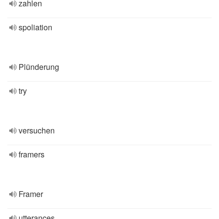
zahlen
spoliation
Plünderung
try
versuchen
framers
Framer
utterances