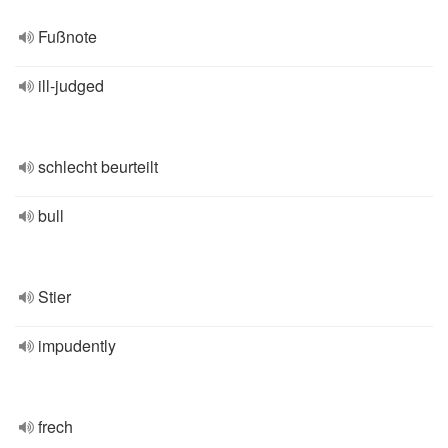
Fußnote
ill-judged
schlecht beurteilt
bull
Stier
impudently
frech