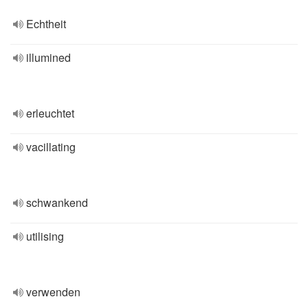
Echtheit
illumined
erleuchtet
vacillating
schwankend
utilising
verwenden