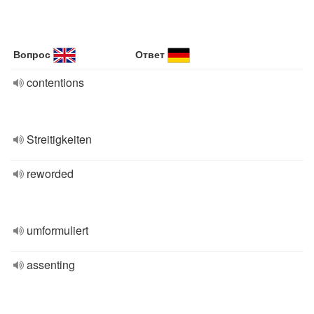
Вопрос
Ответ
contentions
Streitigkeiten
reworded
umformuliert
assenting