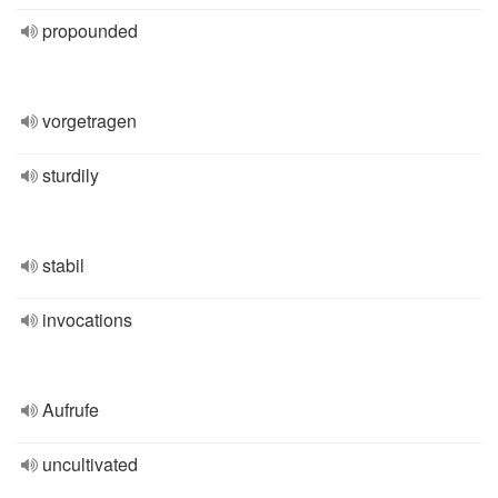
propounded
vorgetragen
sturdily
stabil
invocations
Aufrufe
uncultivated