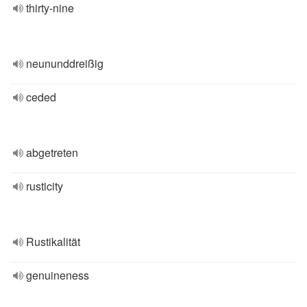
thirty-nine
neununddreißig
ceded
abgetreten
rusticity
Rustikalität
genuineness