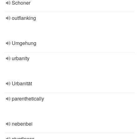
Schoner
outflanking
Umgehung
urbanity
Urbanität
parenthetically
nebenbei
sturdiness