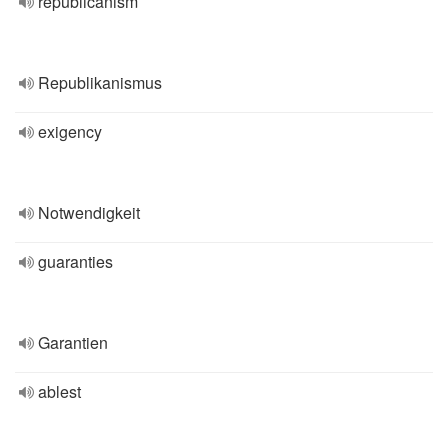
republicanism
Republikanismus
exigency
Notwendigkeit
guaranties
Garantien
ablest