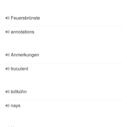
Feuersbrünste
annotations
Anmerkungen
truculent
tollkühn
nays