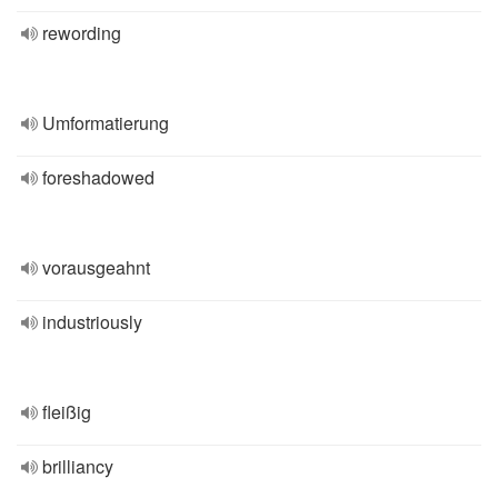
rewording
Umformatierung
foreshadowed
vorausgeahnt
industriously
fleißig
brilliancy