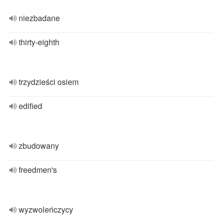
niezbadane
thirty-eighth
trzydzieści osiem
edified
zbudowany
freedmen's
wyzwoleńczycy