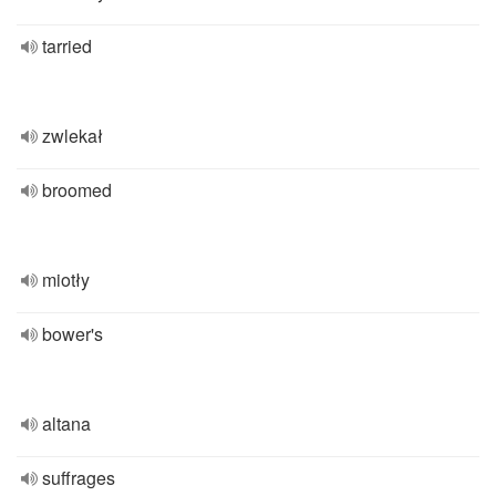
tarried
zwlekał
broomed
miotły
bower's
altana
suffrages