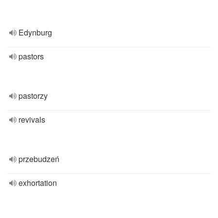
Edynburg
pastors
pastorzy
revivals
przebudzeń
exhortation