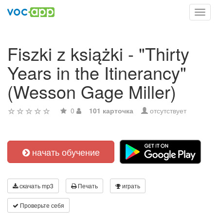
Toggl
navig
Fiszki z książki - "Thirty
Years in the Itinerancy"
(Wesson Gage Miller)
0
101 карточка
отсутствует
начать обучение
скачать mp3
Печать
играть
Проверьте себя