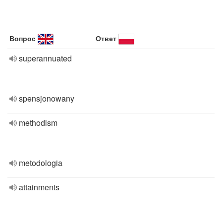
Вопрос
Ответ
superannuated
spensjonowany
methodism
metodologia
attainments