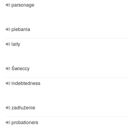
parsonage
plebania
laity
Świeccy
indebtedness
zadłużenie
probationers