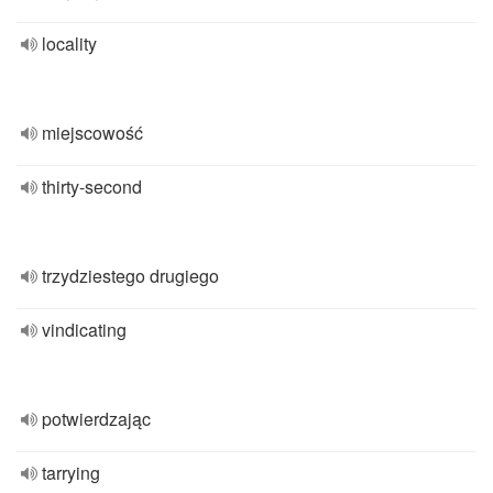
locality
miejscowość
thirty-second
trzydziestego drugiego
vindicating
potwierdzając
tarrying