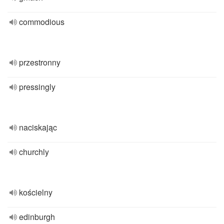
commodious
przestronny
pressingly
naciskając
churchly
kościelny
edinburgh