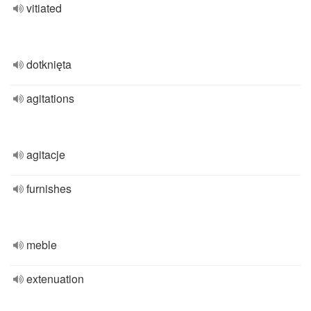
vitiated
dotknięta
agitations
agitacje
furnishes
meble
extenuation