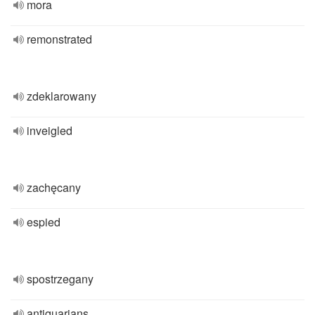
mora
remonstrated
zdeklarowany
inveigled
zachęcany
espied
spostrzegany
antiquarians