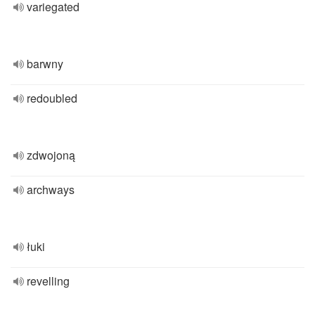
variegated
barwny
redoubled
zdwojoną
archways
łuki
revelling