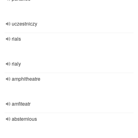
uczestniczy
rials
rialy
amphitheatre
amfiteatr
abstemious