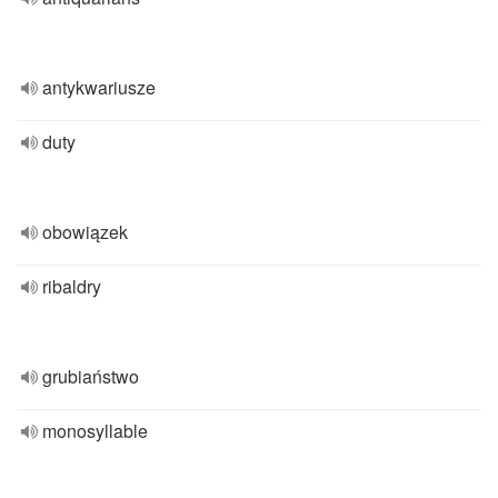
antykwariusze
duty
obowiązek
ribaldry
grubiaństwo
monosyllable