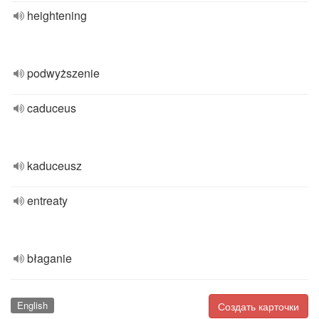
heightening
podwyższenie
caduceus
kaduceusz
entreaty
błaganie
English
Создать карточки