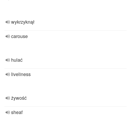
wykrzyknął
carouse
hulać
liveliness
żywość
sheaf