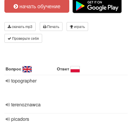
начать обучение
скачать mp3
Печать
играть
Проверьте себя
Вопрос
Ответ
topographer
terenoznawca
picadors