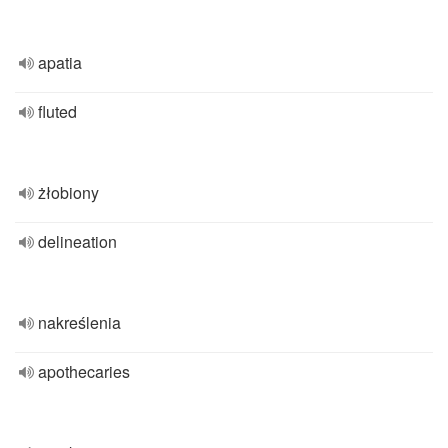
apatia
fluted
żłobiony
delineation
nakreślenia
apothecaries