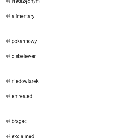
Nadrzędnym
alimentary
pokarmowy
disbeliever
niedowiarek
entreated
błagać
exclaimed