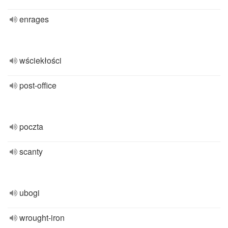
enrages
wściekłości
post-office
poczta
scanty
ubogi
wrought-iron