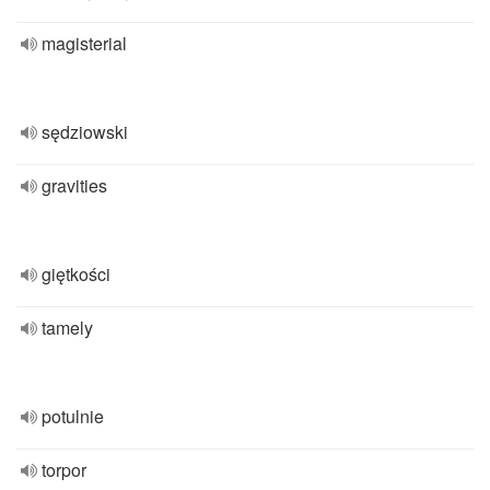
magisterial
sędziowski
gravities
giętkości
tamely
potulnie
torpor