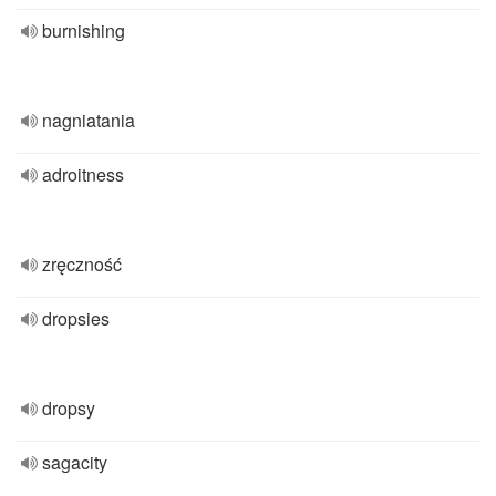
burnishing
nagniatania
adroitness
zręczność
dropsies
dropsy
sagacity