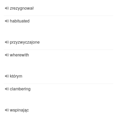
zrezygnował
habituated
przyzwyczajone
wherewith
którym
clambering
wspinając