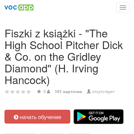
Toggl
navig
Fiszki z książki - "The
High School Pitcher Dick
& Co. on the Gridley
Diamond" (H. Irving
Hancock)
0
101 карточка
отсутствует
начать обучение