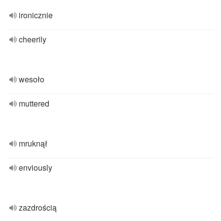
ironicznie
cheerily
wesoło
muttered
mruknął
enviously
zazdrością