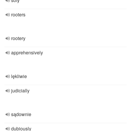
sofy
rooters
rootery
apprehensively
lękliwie
judicially
sądownie
dubiously