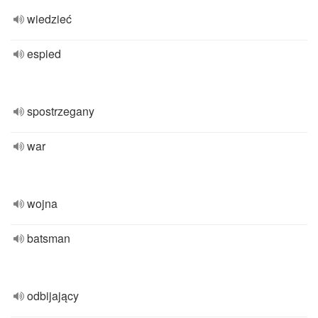
wiedzieć
espied
spostrzegany
war
wojna
batsman
odbijający