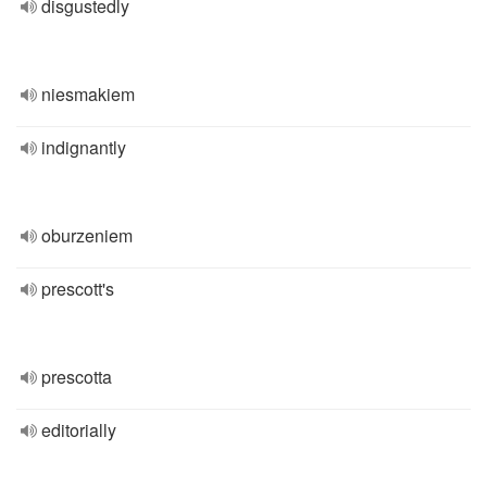
disgustedly
niesmakiem
indignantly
oburzeniem
prescott's
prescotta
editorially