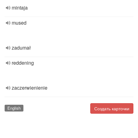
mintaja
mused
zadumał
reddening
zaczerwienienie
English
Создать карточки