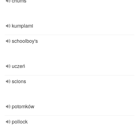
chums
kumplami
schoolboy's
uczeń
scions
potomków
pollock