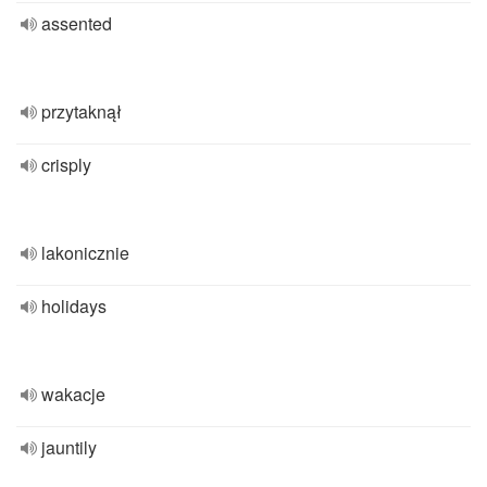
assented
przytaknął
crisply
lakonicznie
holidays
wakacje
jauntily