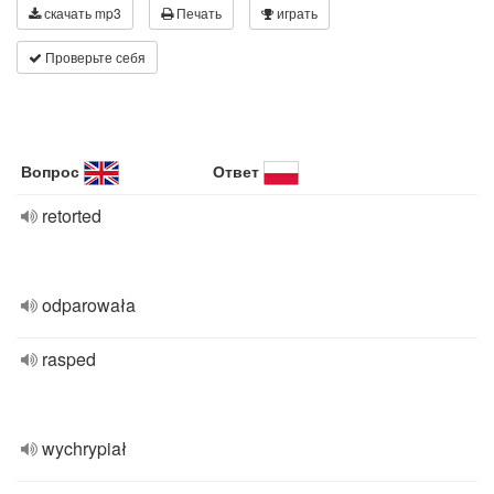
скачать mp3
Печать
играть
Проверьте себя
Вопрос
Ответ
retorted
odparowała
rasped
wychrypiał