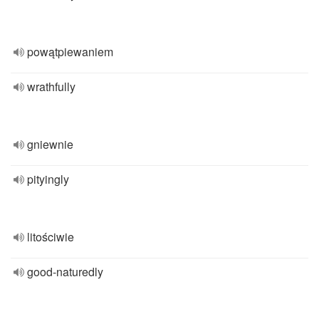
powątpiewaniem
wrathfully
gniewnie
pityingly
litościwie
good-naturedly