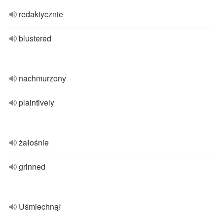
redaktycznie
blustered
nachmurzony
plaintively
żałośnie
grinned
Uśmiechnął