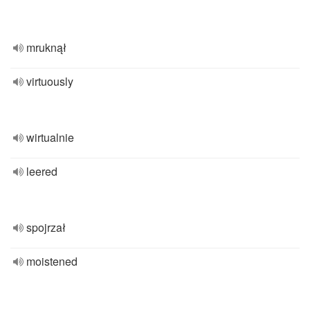
mruknął
virtuously
wirtualnie
leered
spojrzał
moistened