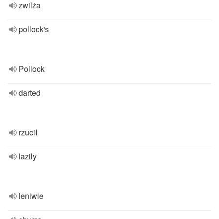
zwilża
pollock's
Pollock
darted
rzucił
lazily
leniwie