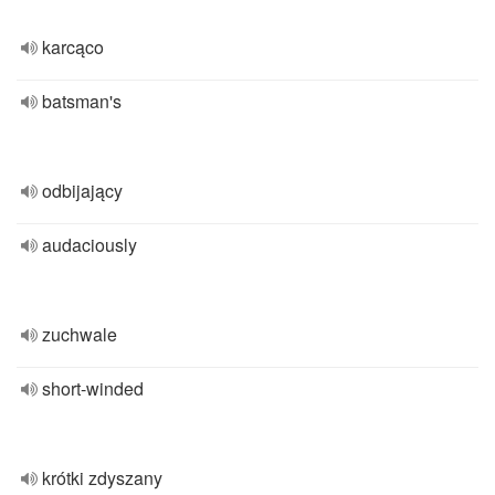
karcąco
batsman's
odbijający
audaciously
zuchwale
short-winded
krótki zdyszany