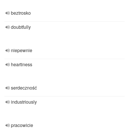
beztrosko
doubtfully
niepewnie
heartiness
serdeczność
industriously
pracowicie