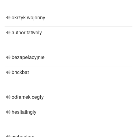
okrzyk wojenny
authoritatively
bezapelacyjnie
brickbat
odłamek cegły
hesitatingly
wahaniem