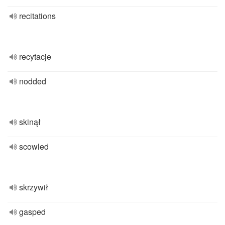
recitations
recytacje
nodded
skinął
scowled
skrzywił
gasped