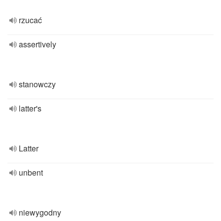
rzucać
assertively
stanowczy
latter's
Latter
unbent
niewygodny