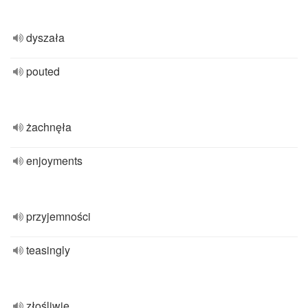
dyszała
pouted
żachnęła
enjoyments
przyjemności
teasingly
złośliwie