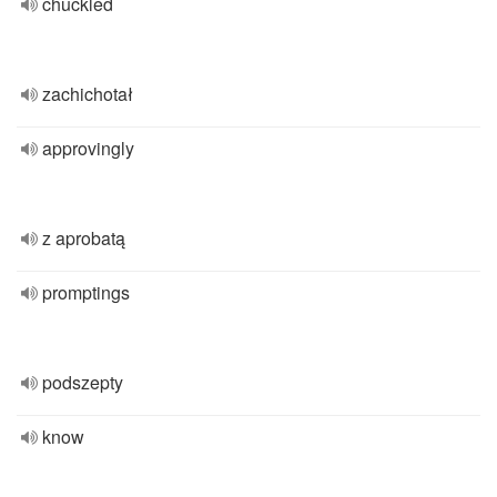
chuckled
zachichotał
approvingly
z aprobatą
promptings
podszepty
know