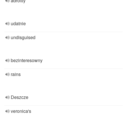
adroitly
udatnie
undisguised
bezinteresowny
rains
Deszcze
veronica's