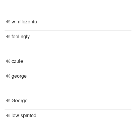
w milczeniu
feelingly
czule
george
George
low-spirited