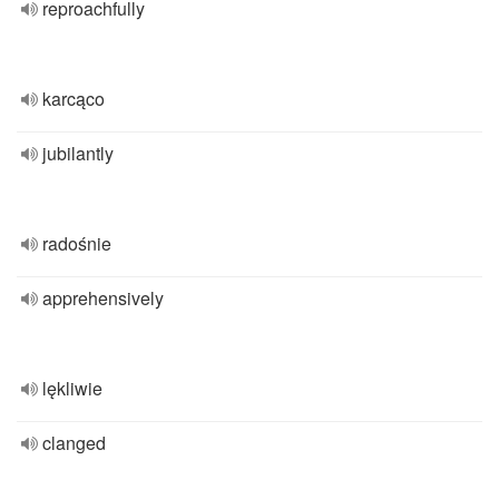
reproachfully
karcąco
jubilantly
radośnie
apprehensively
lękliwie
clanged