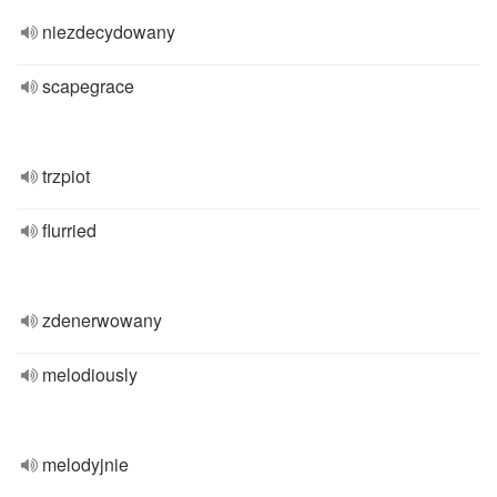
niezdecydowany
scapegrace
trzpiot
flurried
zdenerwowany
melodiously
melodyjnie