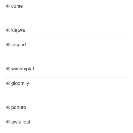
curse
klątwa
rasped
wychrypiał
gloomily
ponuro
awfullest