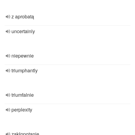
z aprobatą
uncertainly
niepewnie
triumphantly
triumfalnie
perplexity
zakłopotanie