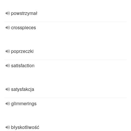
powstrzymał
crosspieces
poprzeczki
satisfaction
satysfakcja
glimmerings
błyskotliwość