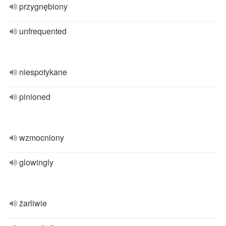
przygnębiony
unfrequented
niespotykane
pinioned
wzmocniony
glowingly
żarliwie