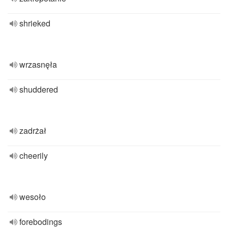
shrieked
wrzasnęła
shuddered
zadrżał
cheerily
wesoło
forebodings