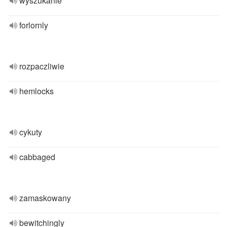
wyszukanie
forlornly
rozpaczliwie
hemlocks
cykuty
cabbaged
zamaskowany
bewitchingly