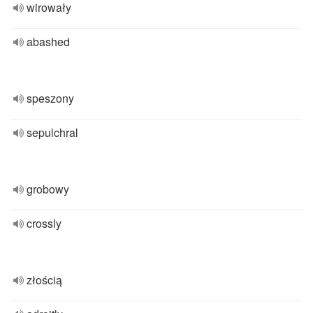
wirowały
abashed
speszony
sepulchral
grobowy
crossly
złością