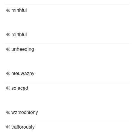
mirthful
mirthful
unheeding
nieuważny
solaced
wzmocniony
traitorously