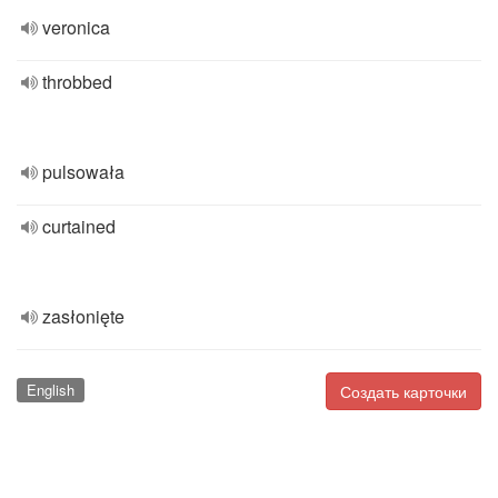
veronica
throbbed
pulsowała
curtained
zasłonięte
English
Создать карточки