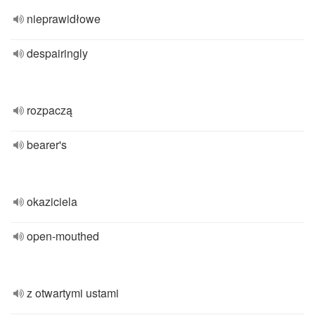
nieprawidłowe
despairingly
rozpaczą
bearer's
okaziciela
open-mouthed
z otwartymi ustami