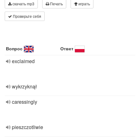
скачать mp3
Печать
играть
Проверьте себя
Вопрос
Ответ
exclaimed
wykrzyknął
caressingly
pieszczotliwie