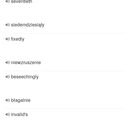
seventieth
siedemdziesiąty
fixedly
niewzruszenie
beseechingly
błagalnie
invalid's