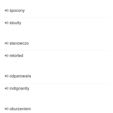
spocony
stoutly
stanowczo
retorted
odparowała
indignantly
oburzeniem