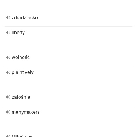
zdradziecko
liberty
wolność
plaintively
żałośnie
merrymakers
Miłośnicy