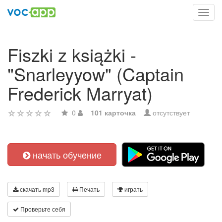
Toggl
navig
Fiszki z książki -
"Snarleyyow" (Captain
Frederick Marryat)
0
101 карточка
отсутствует
начать обучение
скачать mp3
Печать
играть
Проверьте себя