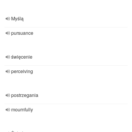
Myślą
pursuance
święcenie
perceiving
postrzegania
mournfully