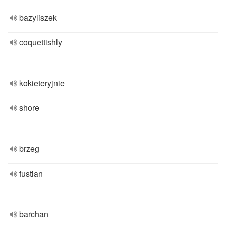
bazyliszek
coquettishly
kokieteryjnie
shore
brzeg
fustian
barchan