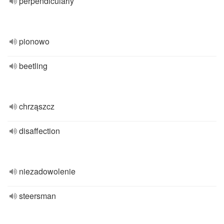
perpendicularly
pionowo
beetling
chrząszcz
disaffection
niezadowolenie
steersman