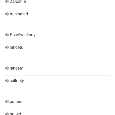
Żałośnie
ruminated
Prześwietlony
lancets
lancety
sullenly
ponuro
gulled