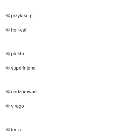
przytaknął
hell-cat
piekło
superintend
nadzorować
virago
jędza