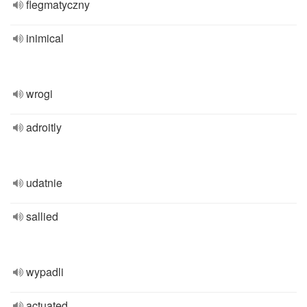
flegmatyczny
inimical
wrogi
adroitly
udatnie
sallied
wypadli
actuated