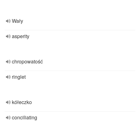
Wały
asperity
chropowatość
ringlet
kółeczko
conciliating