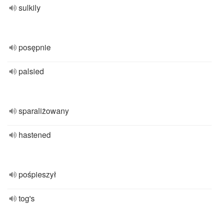
sulkily
posępnie
palsied
sparaliżowany
hastened
pośpieszył
tog's