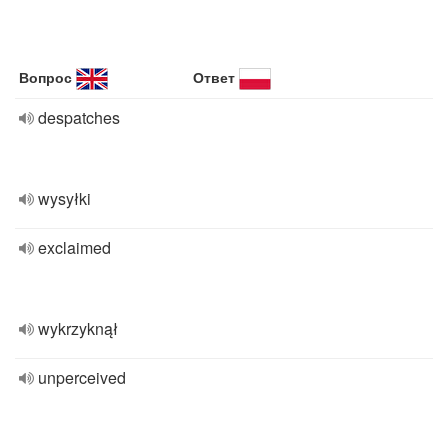
Вопрос
Ответ
despatches
wysyłki
exclaimed
wykrzyknął
unperceived