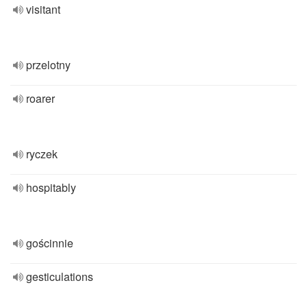
visitant
przelotny
roarer
ryczek
hospitably
gościnnie
gesticulations