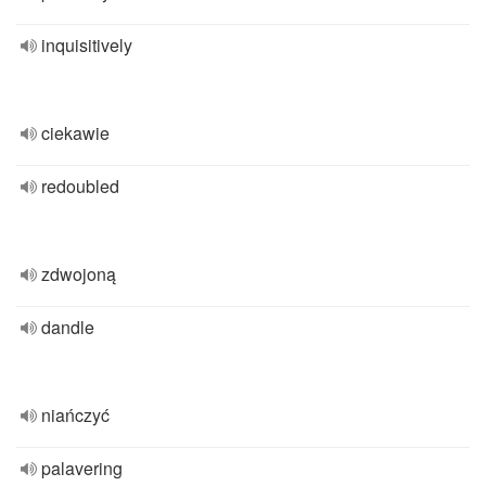
inquisitively
ciekawie
redoubled
zdwojoną
dandle
niańczyć
palavering