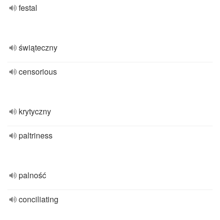
festal
świąteczny
censorious
krytyczny
paltriness
palność
conciliating