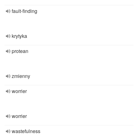
fault-finding
krytyka
protean
zmienny
worrier
worrier
wastefulness