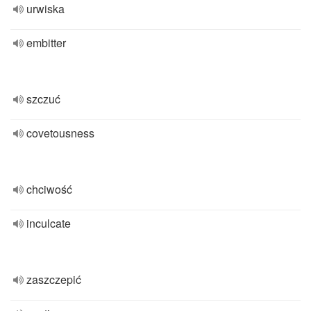
urwiska
embitter
szczuć
covetousness
chciwość
inculcate
zaszczepić