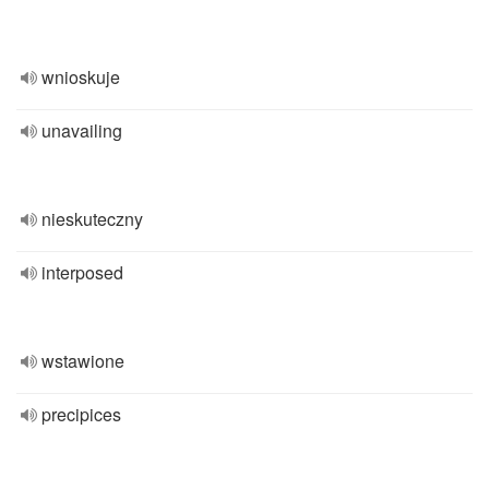
wnioskuje
unavailing
nieskuteczny
interposed
wstawione
precipices