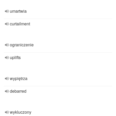
umartwia
curtailment
ograniczenie
uplifts
wypiętrza
debarred
wykluczony