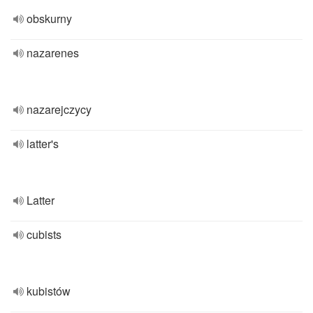
obskurny
nazarenes
nazarejczycy
latter's
Latter
cubists
kubistów