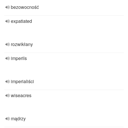
bezowocność
expatiated
rozwikłany
imperils
imperialiści
wiseacres
mądrzy