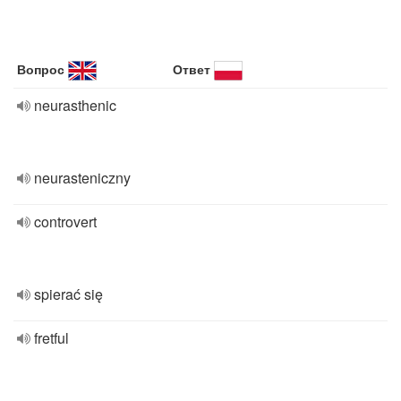
Вопрос
Ответ
neurasthenic
neurasteniczny
controvert
spierać się
fretful