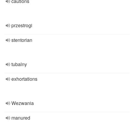
cautions
przestrogi
stentorian
tubalny
exhortations
Wezwania
manured