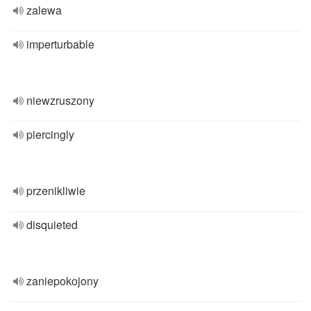
zalewa
imperturbable
niewzruszony
piercingly
przenikliwie
disquieted
zaniepokojony