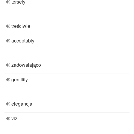
tersely
treściwie
acceptably
zadowalająco
gentility
elegancja
viz