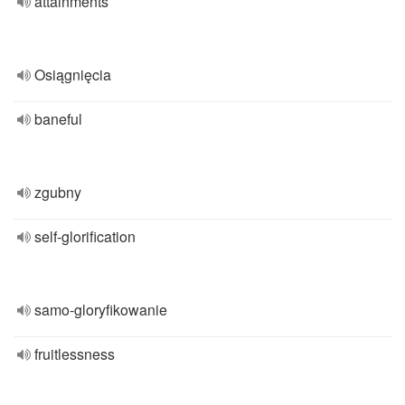
attainments
Osiągnięcia
baneful
zgubny
self-glorification
samo-gloryfikowanie
fruitlessness