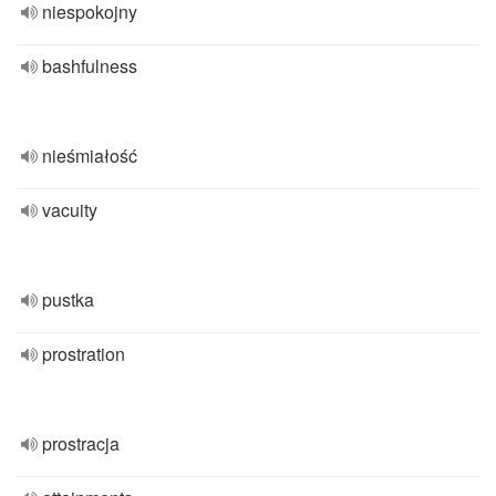
niespokojny
bashfulness
nieśmiałość
vacuity
pustka
prostration
prostracja