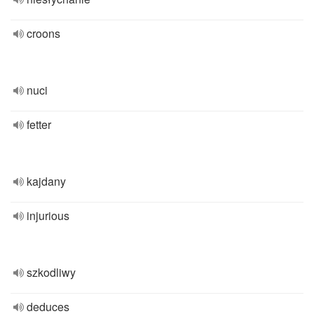
croons
nuci
fetter
kajdany
injurious
szkodliwy
deduces