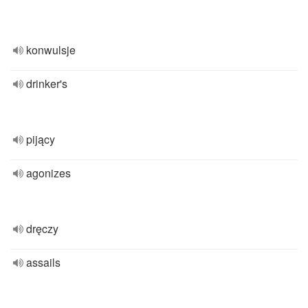
konwulsje
drinker's
pijący
agonizes
dręczy
assails