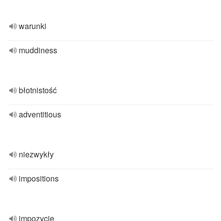
warunki
muddiness
błotnistość
adventitious
niezwykły
impositions
impozycje