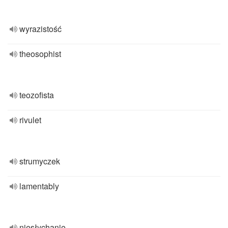
wyrazistość
theosophist
teozofista
rivulet
strumyczek
lamentably
niesłychanie