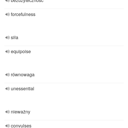
bezużyteczność
forcefulness
siła
equipoise
równowaga
unessential
nieważny
convulses