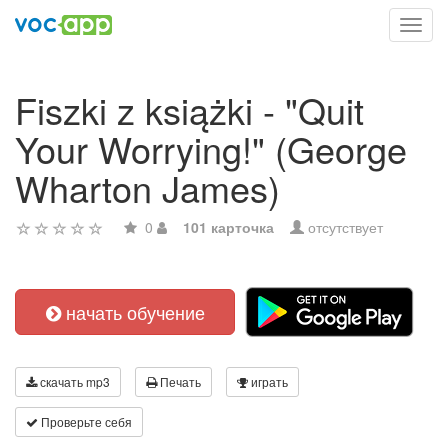
Toggl
navig
Fiszki z książki - "Quit
Your Worrying!" (George
Wharton James)
0
101 карточка
отсутствует
начать обучение
скачать mp3
Печать
играть
Проверьте себя