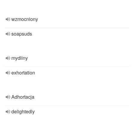
wzmocniony
soapsuds
mydliny
exhortation
Adhortacja
delightedly