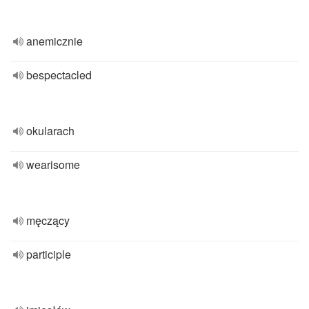
anemicznie
bespectacled
okularach
wearisome
męczący
participle