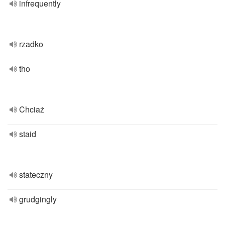
infrequently
rzadko
tho
Chciaż
staid
stateczny
grudgingly