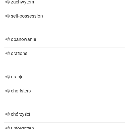
zachwytem
self-possession
opanowanie
orations
oracje
choristers
chórzyści
unforgotten