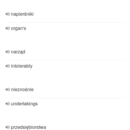
napierśniki
organ's
narząd
intolerably
nieznośnie
undertakings
przedsiębiorstwa