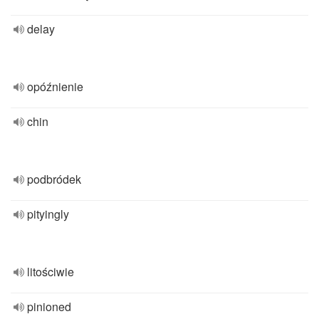
delay
opóźnienie
chin
podbródek
pityingly
litościwie
pinioned