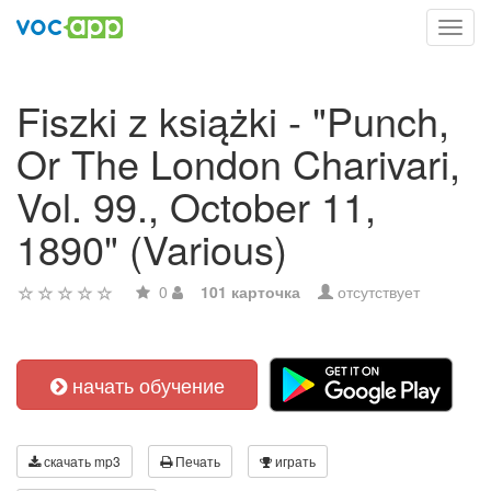
Toggl
navig
Fiszki z książki - "Punch,
Or The London Charivari,
Vol. 99., October 11,
1890" (Various)
0
101 карточка
отсутствует
начать обучение
скачать mp3
Печать
играть