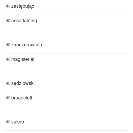
zastępując
ascertaining
zapoznawaniu
magisterial
sędziowski
broadcloth
sukno