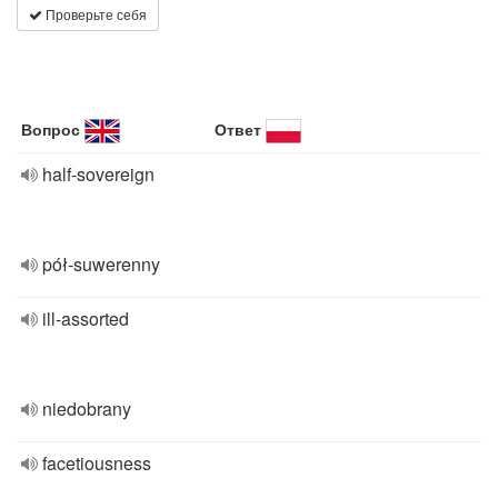
Проверьте себя
Вопрос
Ответ
half-sovereign
pół-suwerenny
ill-assorted
niedobrany
facetiousness