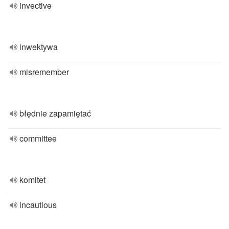
invective
inwektywa
misremember
błędnie zapamiętać
committee
komitet
incautious