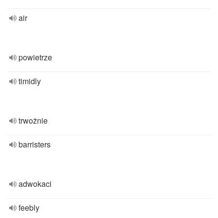
air
powietrze
timidly
trwożnie
barristers
adwokaci
feebly