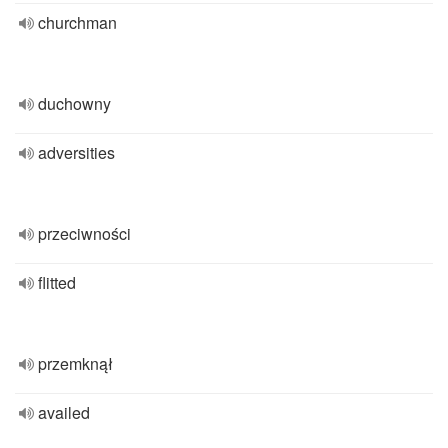
churchman
duchowny
adversities
przeciwności
flitted
przemknął
availed