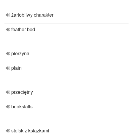
żartobliwy charakter
feather-bed
pierzyna
plain
przeciętny
bookstalls
stoisk z książkami