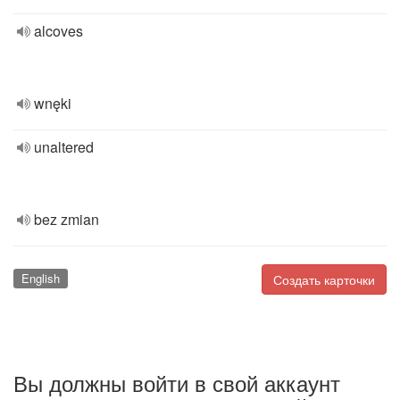
alcoves
wnęki
unaltered
bez zmian
English
Создать карточки
Вы должны войти в свой аккаунт