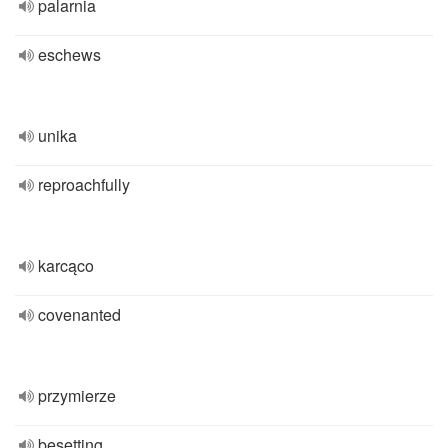
palarnia
eschews
unika
reproachfully
karcąco
covenanted
przymierze
besetting