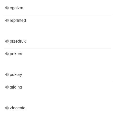
egoizm
reprinted
przedruk
pokers
pokery
gilding
złocenie