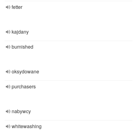
fetter
kajdany
burnished
oksydowane
purchasers
nabywcy
whitewashing