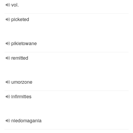
vol.
picketed
pikietowane
remitted
umorzone
infirmities
niedomagania