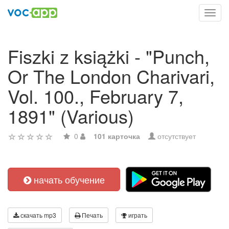
Toggl
navig
Fiszki z książki - "Punch,
Or The London Charivari,
Vol. 100., February 7,
1891" (Various)
0
101 карточка
отсутствует
начать обучение
скачать mp3
Печать
играть