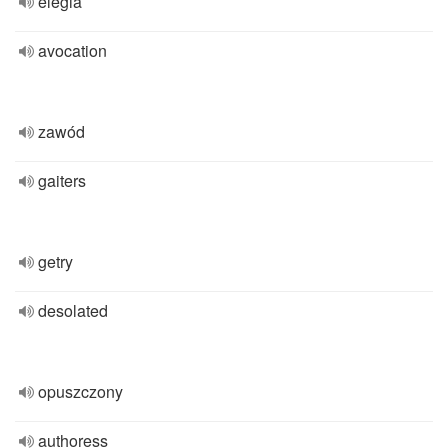
elegia
avocation
zawód
gaiters
getry
desolated
opuszczony
authoress