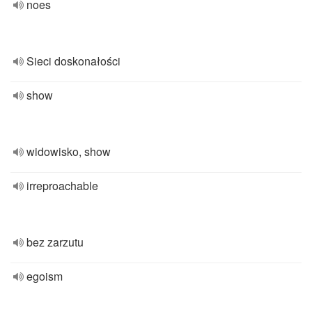
noes
Sieci doskonałości
show
widowisko, show
irreproachable
bez zarzutu
egoism