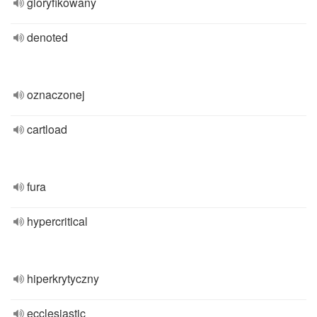
gloryfikowany
denoted
oznaczonej
cartload
fura
hypercritical
hiperkrytyczny
ecclesiastic