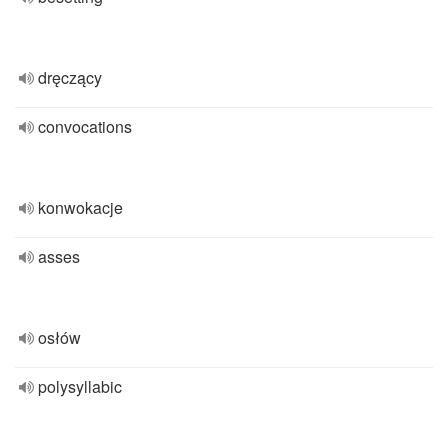
dręczący
convocations
konwokacje
asses
osłów
polysyllabic