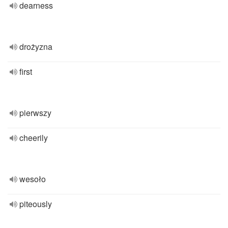
dearness
drożyzna
first
pierwszy
cheerily
wesoło
piteously