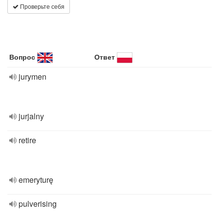
Проверьте себя
Вопрос
Ответ
jurymen
jurjalny
retire
emeryturę
pulverising