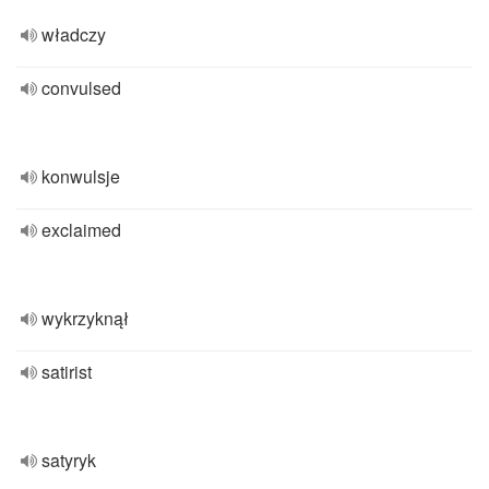
władczy
convulsed
konwulsje
exclaimed
wykrzyknął
satirist
satyryk