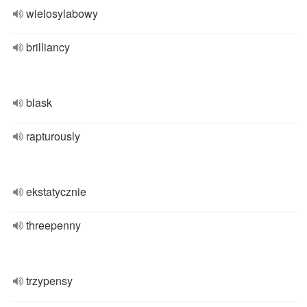
wielosylabowy
brilliancy
blask
rapturously
ekstatycznie
threepenny
trzypensy