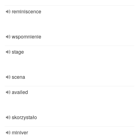
reminiscence
wspomnienie
stage
scena
availed
skorzystało
miniver