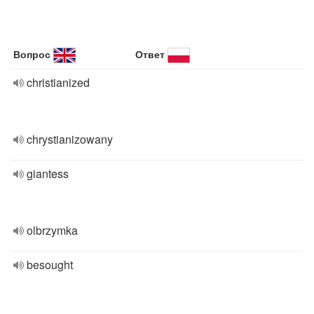
Вопрос
Ответ
christianized
chrystianizowany
giantess
olbrzymka
besought