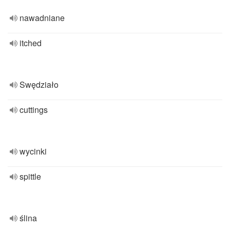
nawadniane
itched
Swędziało
cuttings
wycinki
spittle
ślina