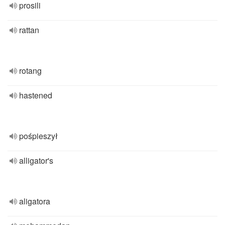
prosili
rattan
rotang
hastened
pośpieszył
alligator's
aligatora