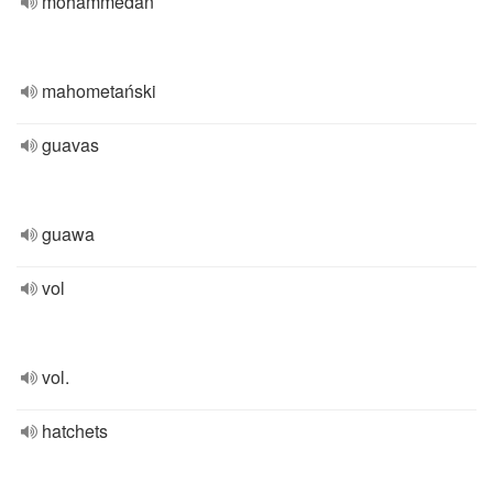
mohammedan
mahometański
guavas
guawa
vol
vol.
hatchets