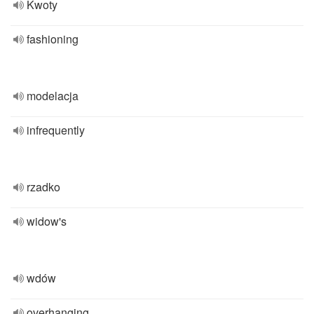
Kwoty
fashioning
modelacja
infrequently
rzadko
widow's
wdów
overhanging