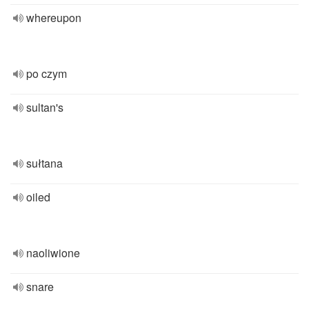
whereupon
po czym
sultan's
sułtana
oiled
naoliwione
snare