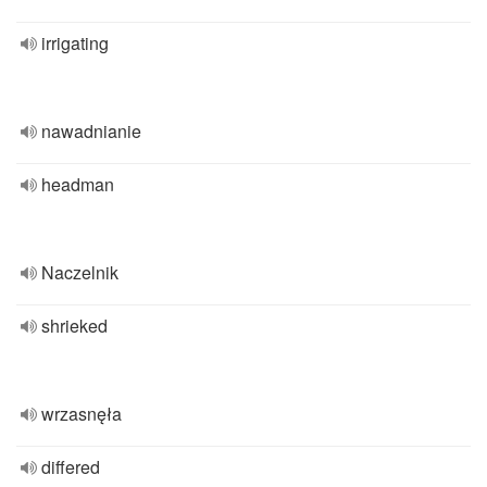
irrigating
nawadnianie
headman
Naczelnik
shrieked
wrzasnęła
differed