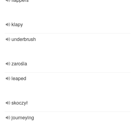
klapy
underbrush
zarośla
leaped
skoczył
journeying