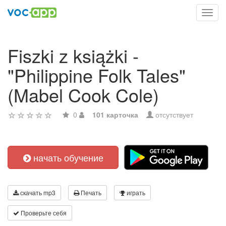
Toggl
navig
Fiszki z książki -
"Philippine Folk Tales"
(Mabel Cook Cole)
0
101 карточка
отсутствует
начать обучение
скачать mp3
Печать
играть
Проверьте себя