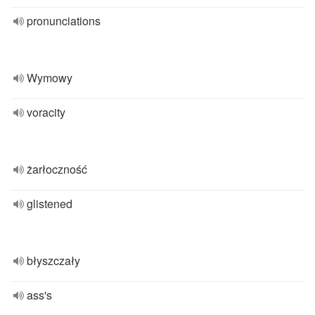
pronunciations
Wymowy
voracity
żarłoczność
glistened
błyszczały
ass's