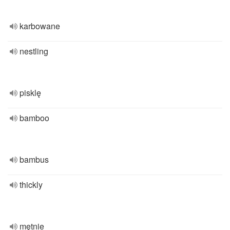
karbowane
nestling
pisklę
bamboo
bambus
thickly
mętnie