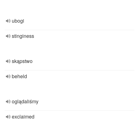
ubogi
stinginess
skąpstwo
beheld
oglądaliśmy
exclaimed