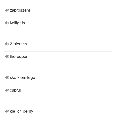
zaproszeni
twilights
Zmierzch
thereupon
skutkiem tego
cupful
kielich pełny