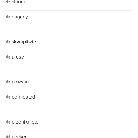
stonogi
eagerly
skwapliwie
arose
powstał
permeated
przeniknięte
pecked