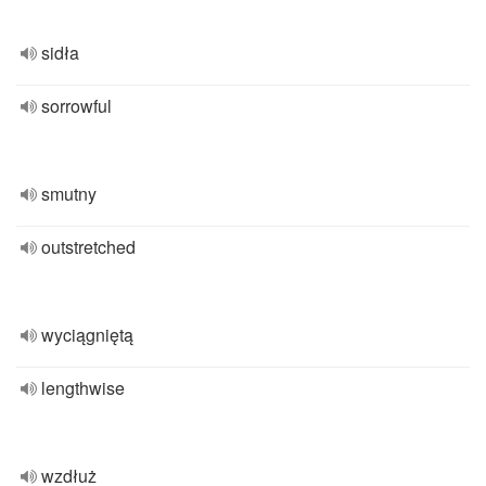
sidła
sorrowful
smutny
outstretched
wyciągniętą
lengthwise
wzdłuż