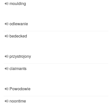
moulding
odlewanie
bedecked
przystrojony
claimants
Powodowie
noontime