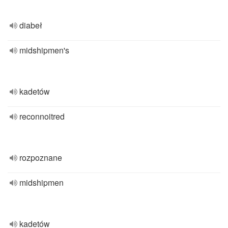
diabeł
midshipmen's
kadetów
reconnoitred
rozpoznane
midshipmen
kadetów