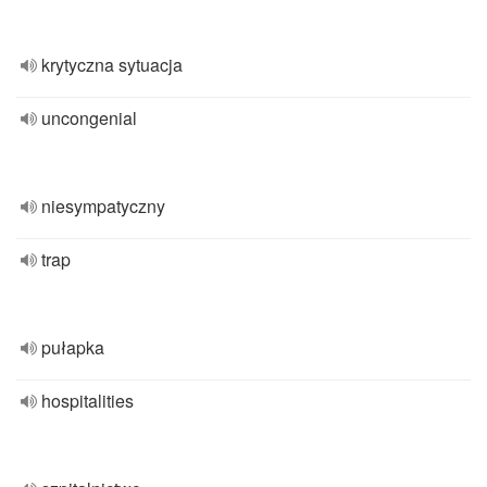
krytyczna sytuacja
uncongenial
niesympatyczny
trap
pułapka
hospitalities