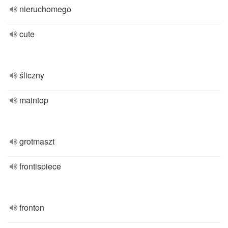
nieruchomego
cute
śliczny
maintop
grotmaszt
frontispiece
fronton