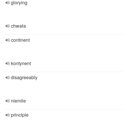
glorying
chwała
continent
kontynent
disagreeably
niemile
principle