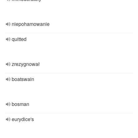
niepohamowanie
quitted
zrezygnował
boatswain
bosman
eurydice's