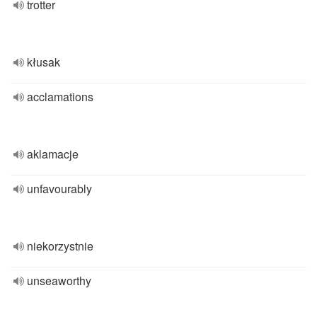
trotter
kłusak
acclamations
aklamacje
unfavourably
niekorzystnie
unseaworthy