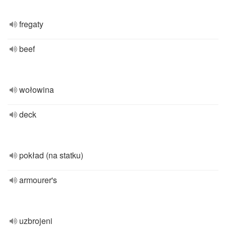
fregaty
beef
wołowina
deck
pokład (na statku)
armourer's
uzbrojeni