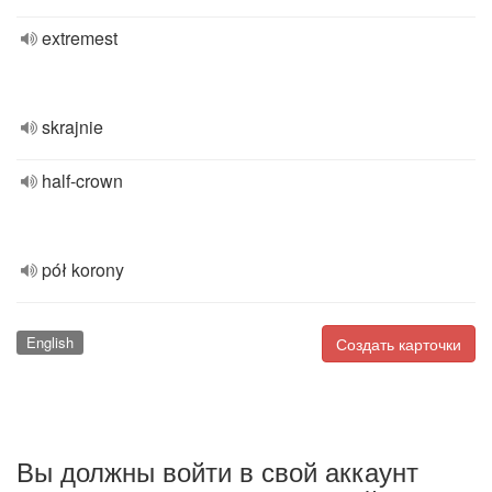
extremest
skrajnie
half-crown
pół korony
English
Создать карточки
Вы должны войти в свой аккаунт