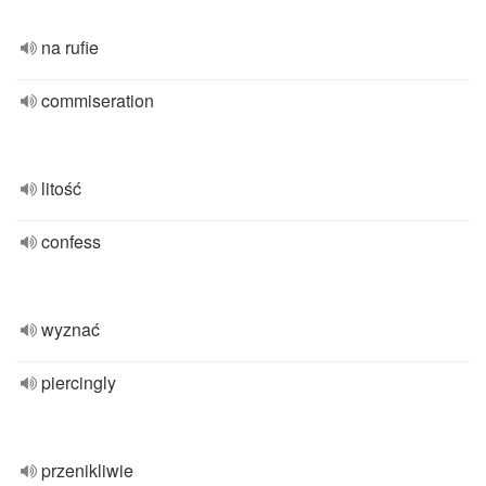
na rufie
commiseration
litość
confess
wyznać
piercingly
przenikliwie