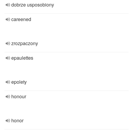
dobrze usposobiony
careened
zrozpaczony
epaulettes
epolety
honour
honor