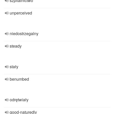
szpitalnictwo
unperceived
niedostrzegalny
steady
stały
benumbed
odrętwiały
good-naturedly