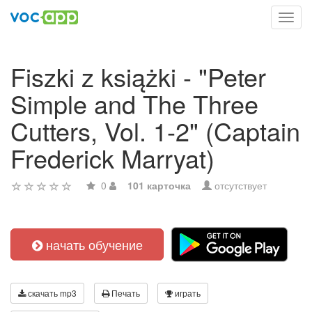
Toggl
navig
Fiszki z książki - "Peter
Simple and The Three
Cutters, Vol. 1-2" (Captain
Frederick Marryat)
0
101 карточка
отсутствует
начать обучение
скачать mp3
Печать
играть