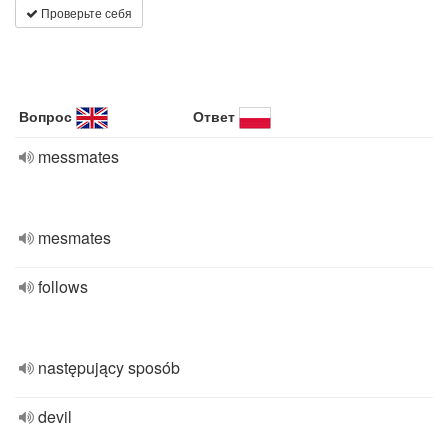
Проверьте себя
Вопрос
Ответ
messmates
mesmates
follows
następujący sposób
devil