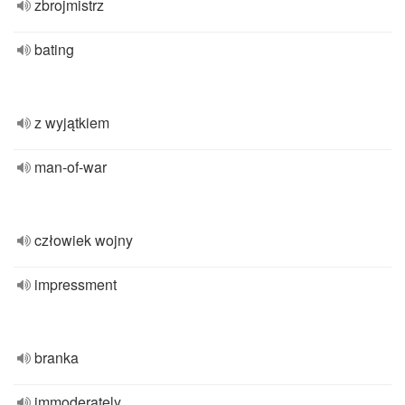
zbrojmistrz
bating
z wyjątkiem
man-of-war
człowiek wojny
impressment
branka
immoderately