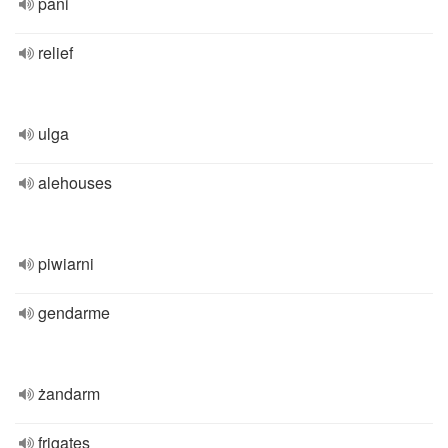
pani
relief
ulga
alehouses
piwiarni
gendarme
żandarm
frigates