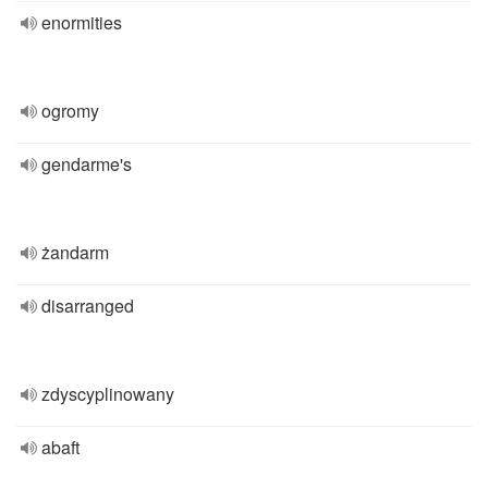
enormities
ogromy
gendarme's
żandarm
disarranged
zdyscyplinowany
abaft