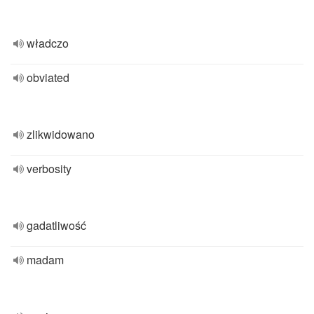
władczo
obviated
zlikwidowano
verbosity
gadatliwość
madam