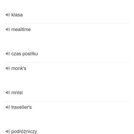
klasa
mealtime
czas posiłku
monk's
mnisi
traveller's
podróżniczy