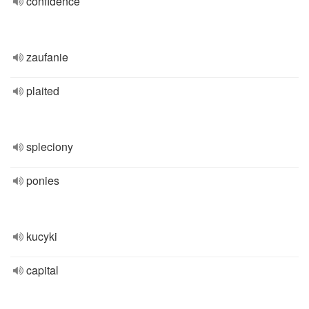
confidence
zaufanie
plaited
spleciony
ponies
kucyki
capital