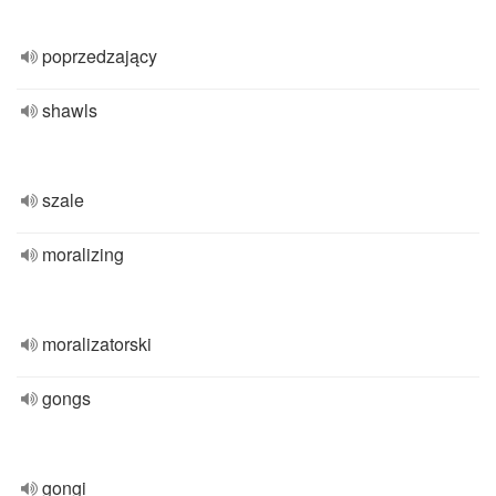
poprzedzający
shawls
szale
moralizing
moralizatorski
gongs
gongi