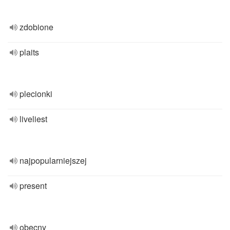
zdobione
plaits
plecionki
liveliest
najpopularniejszej
present
obecny