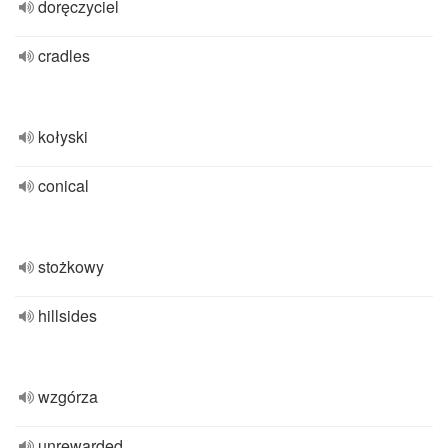
doręczyciel
cradles
kołyski
conical
stożkowy
hillsides
wzgórza
unrewarded