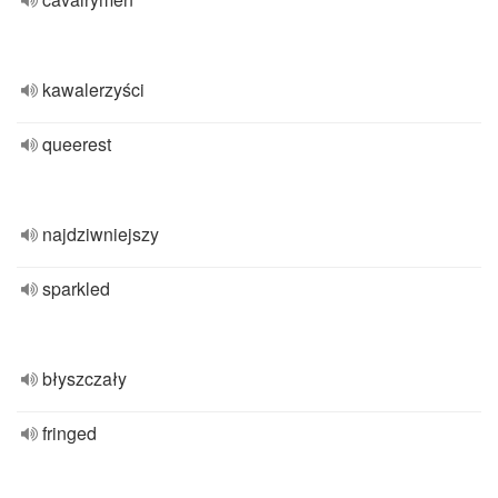
kawalerzyści
queerest
najdziwniejszy
sparkled
błyszczały
fringed