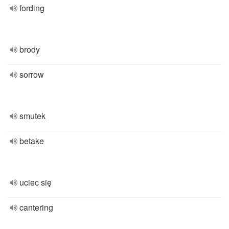
fording
brody
sorrow
smutek
betake
uciec się
cantering