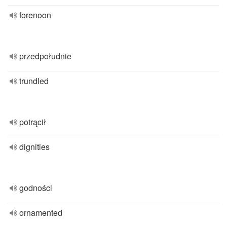
forenoon
przedpołudnie
trundled
potrącił
dignities
godności
ornamented