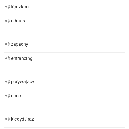
frędzlami
odours
zapachy
entrancing
porywający
once
kiedyś / raz