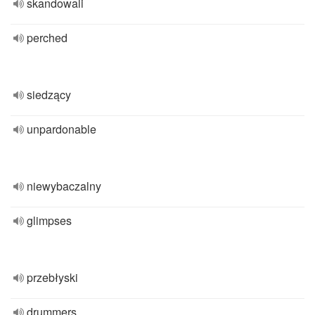
skandowali
perched
siedzący
unpardonable
niewybaczalny
glimpses
przebłyski
drummers