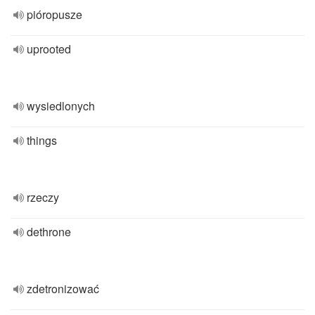
pióropusze
uprooted
wysiedlonych
things
rzeczy
dethrone
zdetronizować