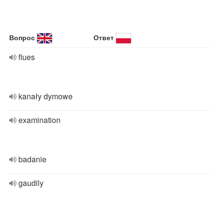
Вопрос
Ответ
flues
kanały dymowe
examination
badanie
gaudily