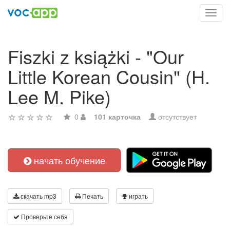
Toggl
navig
Fiszki z książki - "Our
Little Korean Cousin" (H.
Lee M. Pike)
0
101 карточка
отсутствует
начать обучение
скачать mp3
Печать
играть
Проверьте себя