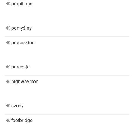
propitious
pomyślny
procession
procesja
highwaymen
szosy
footbridge