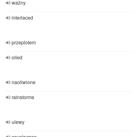
ważny
interlaced
przeplotem
oiled
naoliwione
rainstorms
ulewy
cavalrymen