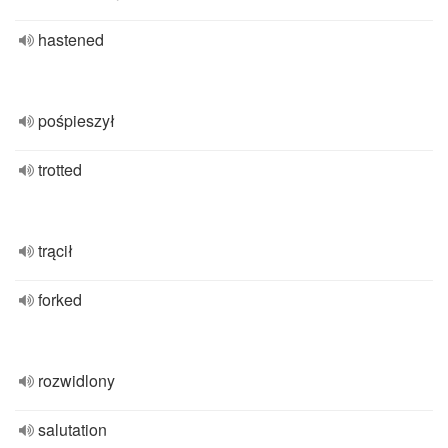
hastened
pośpieszył
trotted
trącił
forked
rozwidlony
salutation