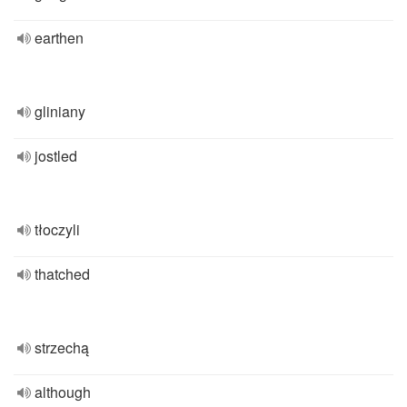
earthen
gliniany
jostled
tłoczyli
thatched
strzechą
although