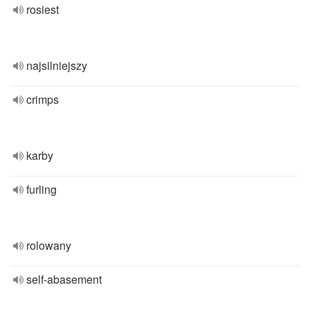
rosiest
najsilniejszy
crimps
karby
furling
rolowany
self-abasement