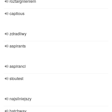
roztargnieniem
captious
zdradliwy
aspirants
aspiranci
stoutest
najsilniejszy
hatchway