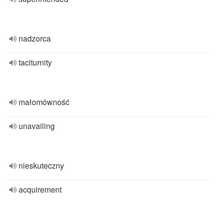
nadzorca
taciturnity
małomówność
unavailing
nieskuteczny
acquirement