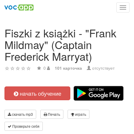
Toggl
navig
Fiszki z książki - "Frank
Mildmay" (Captain
Frederick Marryat)
0
101 карточка
отсутствует
начать обучение
скачать mp3
Печать
играть
Проверьте себя