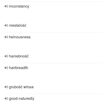
inconstancy
niestałość
heinousness
haniebność
hairbreadth
grubość włosa
good-naturedly