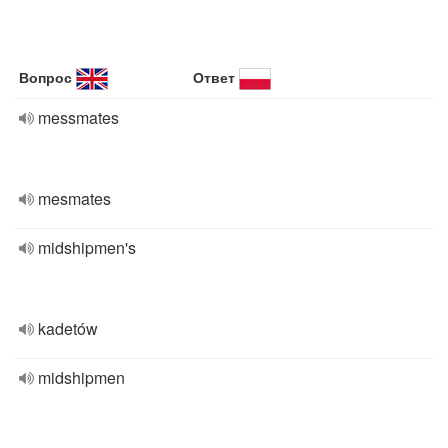
Вопрос
Ответ
messmates
mesmates
midshipmen's
kadetów
midshipmen