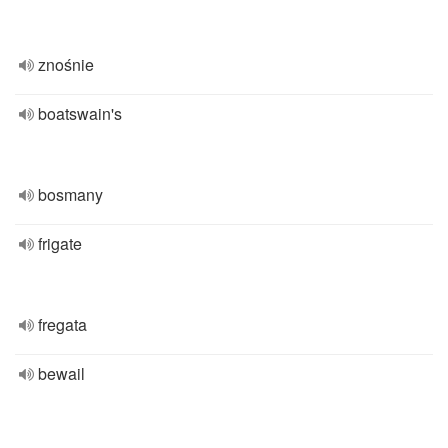
znośnie
boatswain's
bosmany
frigate
fregata
bewail