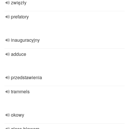
zwięzły
prefatory
inauguracyjny
adduce
przedstawienia
trammels
okowy
glass-blowers