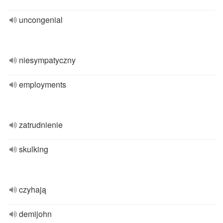
uncongenial
niesympatyczny
employments
zatrudnienie
skulking
czyhają
demijohn