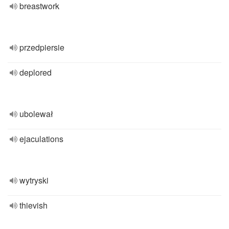
breastwork
przedpiersie
deplored
ubolewał
ejaculations
wytryski
thievish