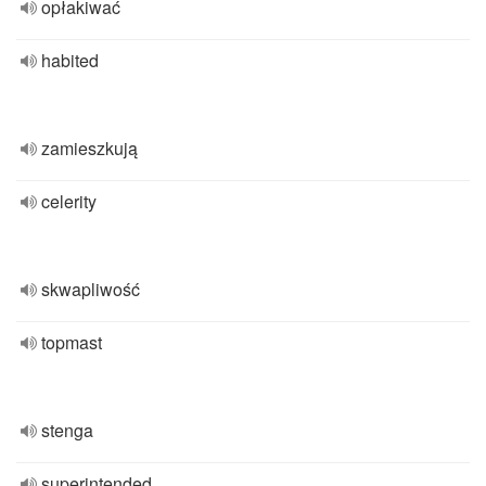
opłakiwać
habited
zamieszkują
celerity
skwapliwość
topmast
stenga
superintended