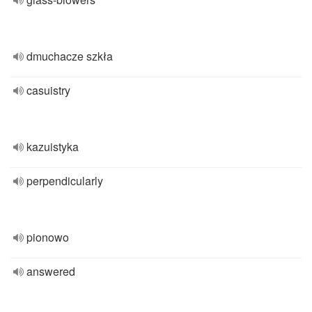
dmuchacze szkła
casuistry
kazuistyka
perpendicularly
pionowo
answered