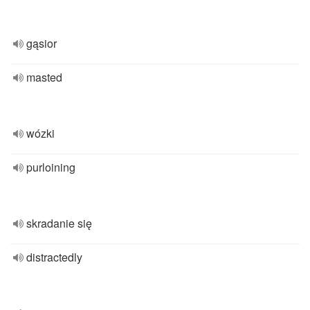
gąsior
masted
wózki
purloining
skradanie się
distractedly