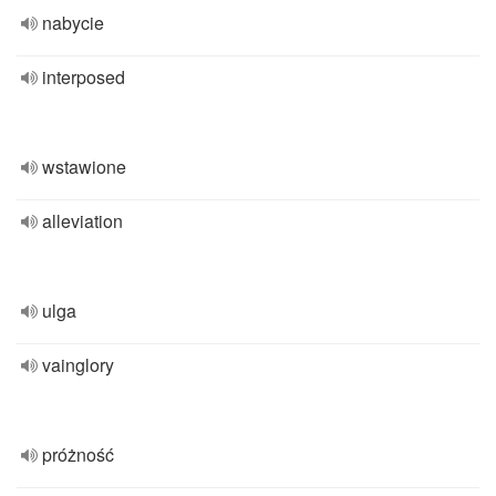
nabycie
interposed
wstawione
alleviation
ulga
vainglory
próżność