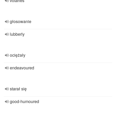
votaries
głosowanie
lubberly
ociężały
endeavoured
starał się
good-humoured