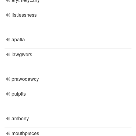
listlessness
apatia
lawgivers
prawodawcy
pulpits
ambony
mouthpieces