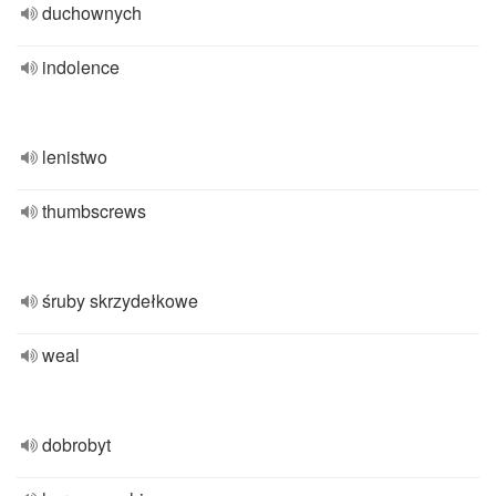
duchownych
indolence
lenistwo
thumbscrews
śruby skrzydełkowe
weal
dobrobyt