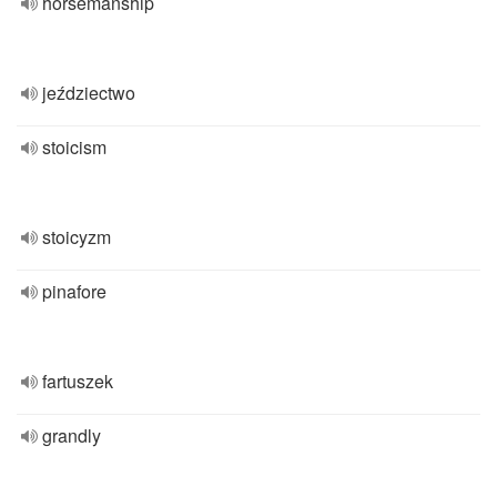
horsemanship
jeździectwo
stoicism
stoicyzm
pinafore
fartuszek
grandly