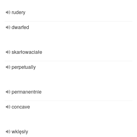
rudery
dwarfed
skarłowaciałe
perpetually
permanentnie
concave
wklęsły