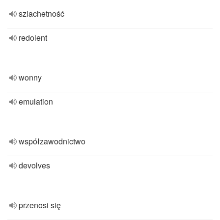
szlachetność
redolent
wonny
emulation
współzawodnictwo
devolves
przenosi się