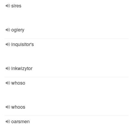
sires
ogiery
inquisitor's
inkwizytor
whoso
whoos
oarsmen