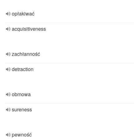
opłakiwać
acquisitiveness
zachłanność
detraction
obmowa
sureness
pewność