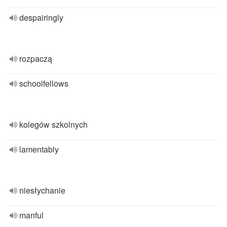
despairingly
rozpaczą
schoolfellows
kolegów szkolnych
lamentably
niesłychanie
manful