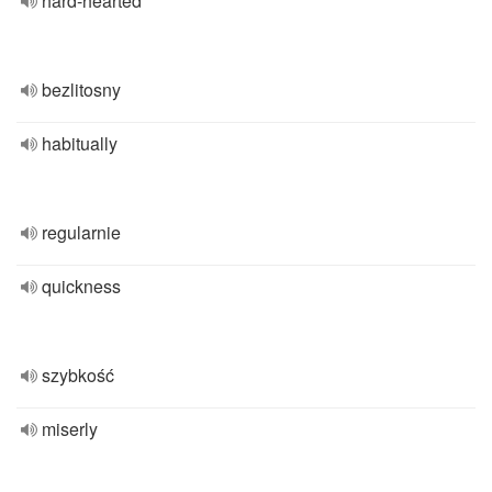
hard-hearted
bezlitosny
habitually
regularnie
quickness
szybkość
miserly