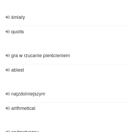
śmiały
quoits
gra w rzucanie pierścieniem
ablest
najzdolniejszym
arithmetical
arytmetyczny