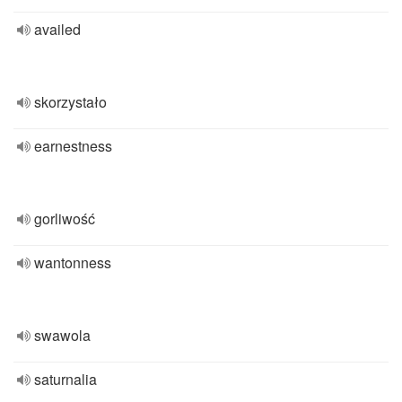
availed
skorzystało
earnestness
gorliwość
wantonness
swawola
saturnalia