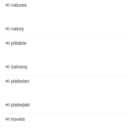
natures
natury
pitiable
żałosny
plebeian
plebejski
hovels