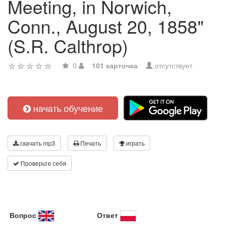
Meeting, in Norwich,
Conn., August 20, 1858"
(S.R. Calthrop)
0
101 карточка
отсутствует
начать обучение
скачать mp3
Печать
играть
Проверьте себя
Вопрос
Ответ