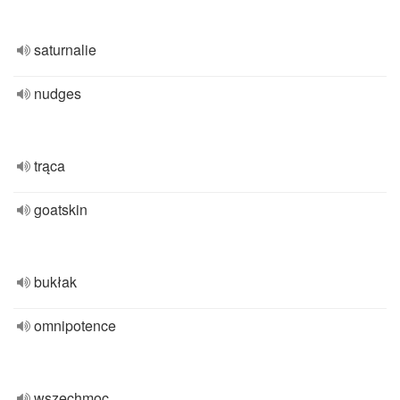
saturnalie
nudges
trąca
goatskin
bukłak
omnipotence
wszechmoc