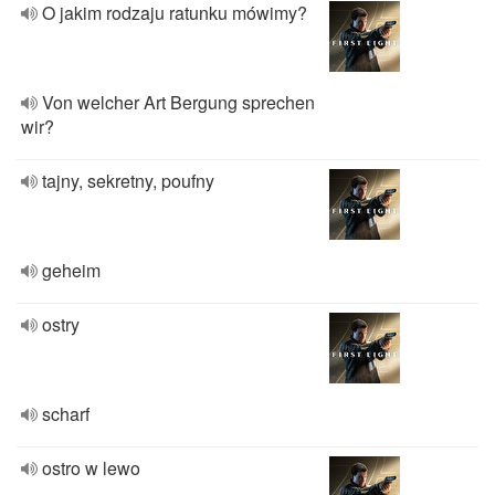
O jakim rodzaju ratunku mówimy?
Von welcher Art Bergung sprechen
wir?
tajny, sekretny, poufny
geheim
ostry
scharf
ostro w lewo