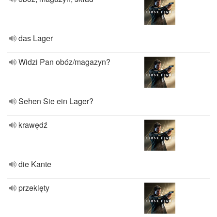
das Lager
Widzi Pan obóz/magazyn?
Sehen Sie ein Lager?
krawędź
die Kante
przeklęty