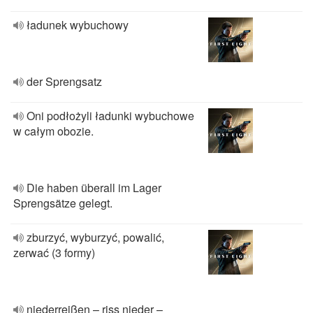
ładunek wybuchowy
der Sprengsatz
Oni podłożyli ładunki wybuchowe
w całym obozie.
Die haben überall im Lager
Sprengsätze gelegt.
zburzyć, wyburzyć, powalić,
zerwać (3 formy)
niederreißen – riss nieder –