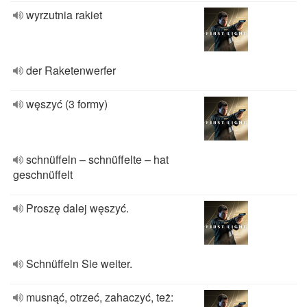
wyrzutnia rakiet
der Raketenwerfer
węszyć (3 formy)
schnüffeln – schnüffelte – hat
geschnüffelt
Proszę dalej węszyć.
Schnüffeln Sie weiter.
musnąć, otrzeć, zahaczyć, też: