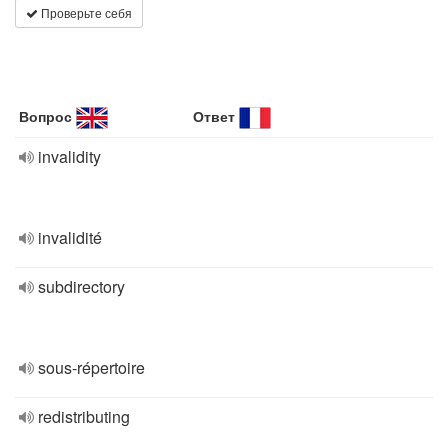
Проверьте себя
Вопрос
Ответ
invalidity
invalidité
subdirectory
sous-répertoire
redistributing