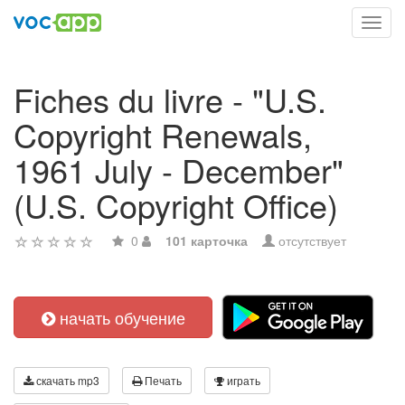
Toggl
navig
Fiches du livre - "U.S.
Copyright Renewals,
1961 July - December"
(U.S. Copyright Office)
0
101 карточка
отсутствует
начать обучение
скачать mp3
Печать
играть