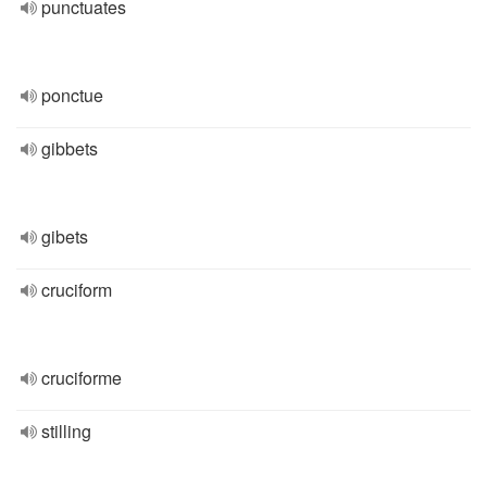
punctuates
ponctue
gibbets
gibets
cruciform
cruciforme
stilling