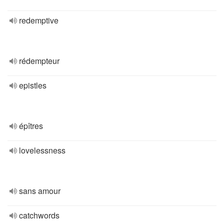
redemptive
rédempteur
epistles
épîtres
lovelessness
sans amour
catchwords