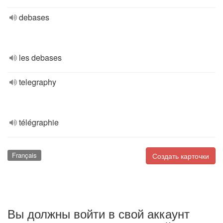
debases
les debases
telegraphy
télégraphie
Français
Создать карточки
Вы должны войти в свой аккаунт