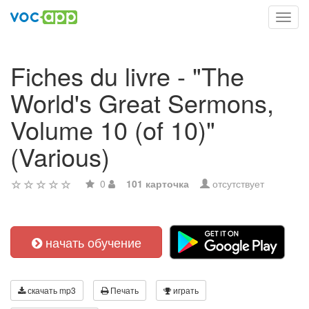
Toggl
navig
Fiches du livre - "The
World's Great Sermons,
Volume 10 (of 10)"
(Various)
0
101 карточка
отсутствует
начать обучение
скачать mp3
Печать
играть