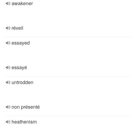
awakener
réveil
essayed
essayé
untrodden
non présenté
heathenism