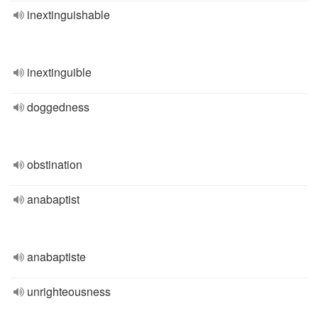
inextinguishable
inextinguible
doggedness
obstination
anabaptist
anabaptiste
unrighteousness