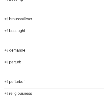
broussailleux
besought
demandé
perturb
perturber
religiousness