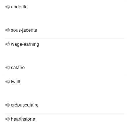
underlie
sous-jacente
wage-earning
salaire
twilit
crépusculaire
hearthstone