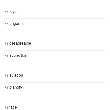
foyer
ungentle
désagréable
subjection
sujétion
blandly
fade