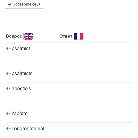
Проверьте себя
Вопрос
Ответ
psalmist
psalmiste
apostle's
l'apôtre
congregational