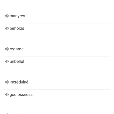
martyres
beholds
regarde
unbelief
incrédulité
godlessness