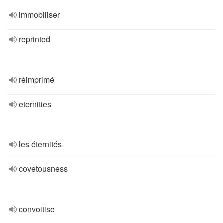
immobiliser
reprinted
réimprimé
eternities
les éternités
covetousness
convoitise