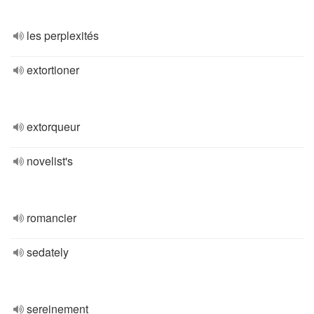
les perplexités
extortioner
extorqueur
novelist's
romancier
sedately
sereinement