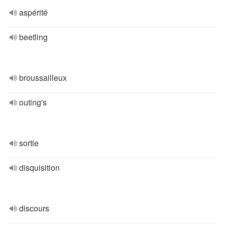
aspérité
beetling
broussailleux
outing's
sortie
disquisition
discours