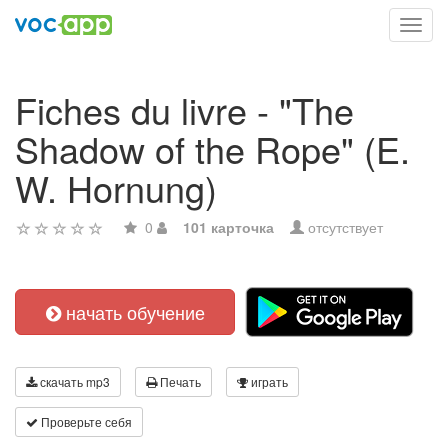
Toggl
navig
Fiches du livre - "The
Shadow of the Rope" (E.
W. Hornung)
0
101 карточка
отсутствует
начать обучение
скачать mp3
Печать
играть
Проверьте себя