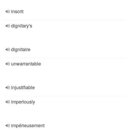
inscrit
dignitary's
dignitaire
unwarrantable
injustifiable
imperiously
impérieusement