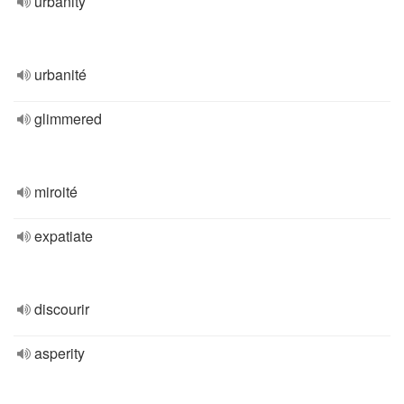
urbanity
urbanité
glimmered
miroité
expatiate
discourir
asperity