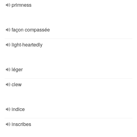
primness
façon compassée
light-heartedly
léger
clew
indice
inscribes