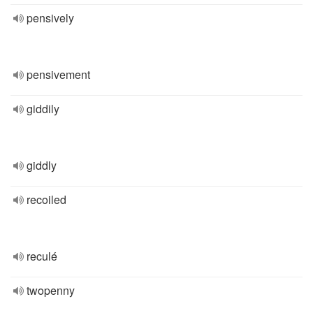
pensively
pensivement
giddily
giddly
recoiled
reculé
twopenny