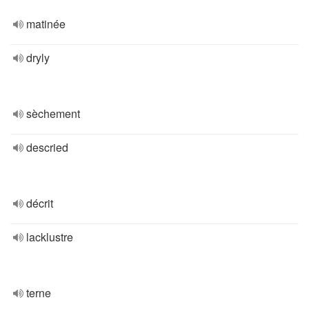
matinée
dryly
sèchement
descried
décrit
lacklustre
terne