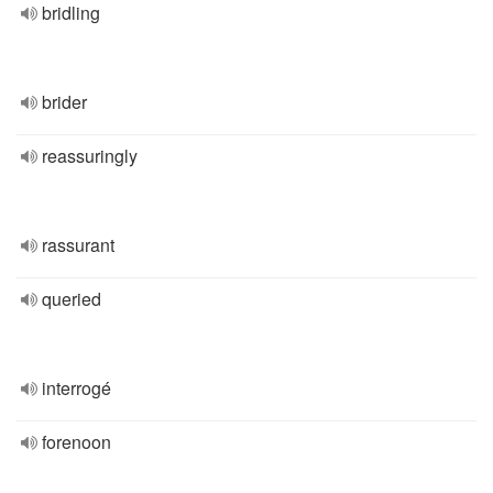
bridling
brider
reassuringly
rassurant
queried
interrogé
forenoon