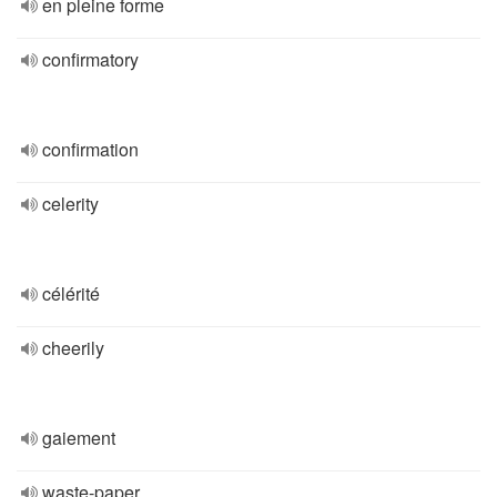
en pleine forme
confirmatory
confirmation
celerity
célérité
cheerily
gaiement
waste-paper