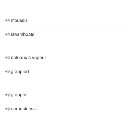
moussu
steamboats
bateaux à vapeur
grappled
grappin
earnestness