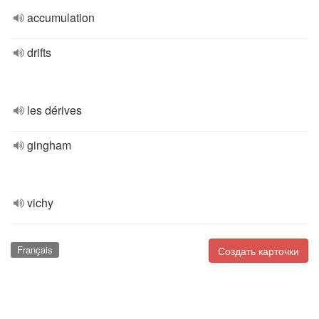
accumulation
drifts
les dérives
gingham
vichy
Français
Создать карточки