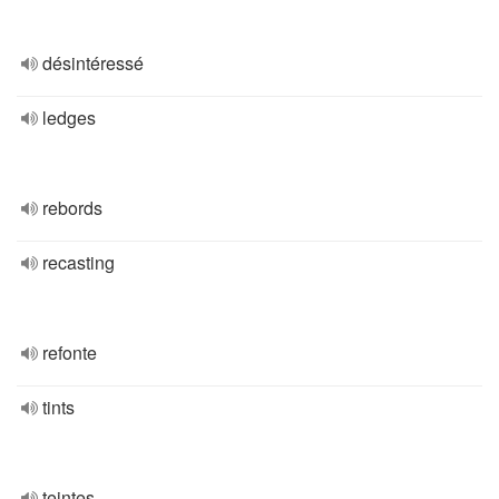
désintéressé
ledges
rebords
recasting
refonte
tints
teintes