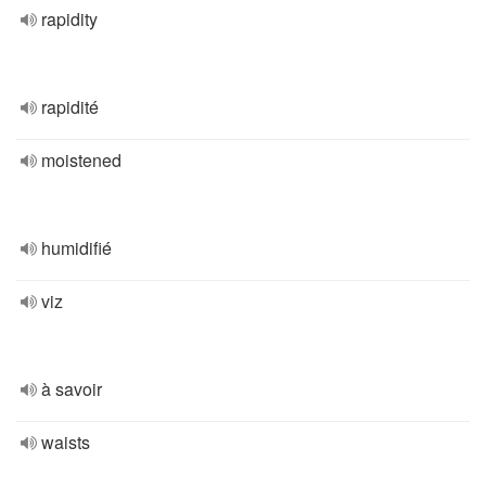
rapidity
rapidité
moistened
humidifié
viz
à savoir
waists