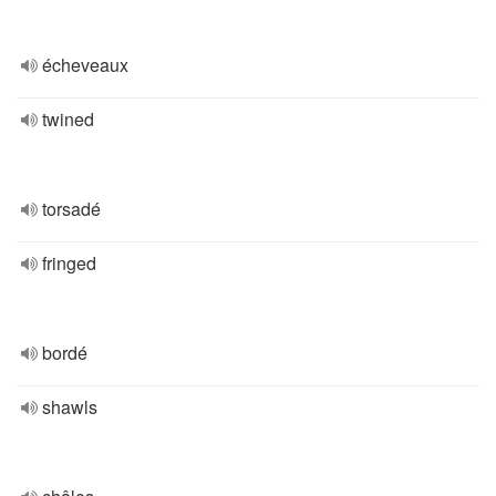
écheveaux
twined
torsadé
fringed
bordé
shawls