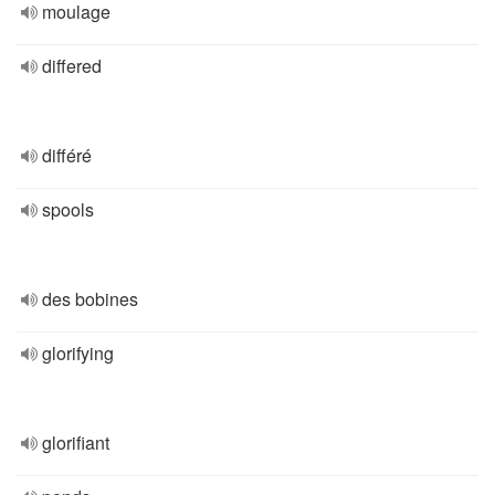
moulage
differed
différé
spools
des bobines
glorifying
glorifiant