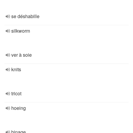
se déshabille
silkworm
ver à soie
knits
tricot
hoeing
binage