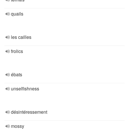
quails
les cailles
frolics
ébats
unselfishness
désintéressement
mossy