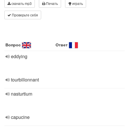
скачать mp3
Печать
играть
Проверьте себя
Вопрос
Ответ
eddying
tourbillonnant
nasturtium
capucine