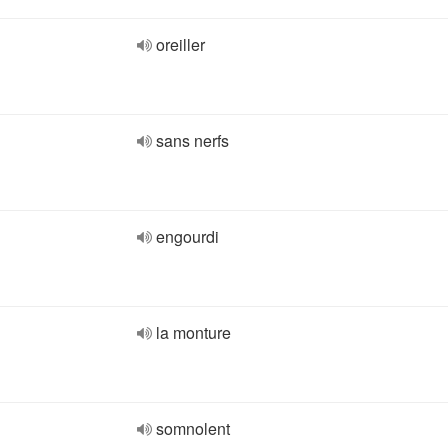
oreiller
sans nerfs
engourdi
la monture
somnolent