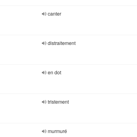
canter
distraitement
en dot
tristement
murmuré