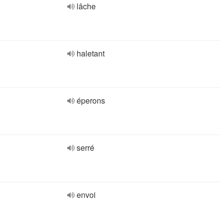
lâche
haletant
éperons
serré
envoi