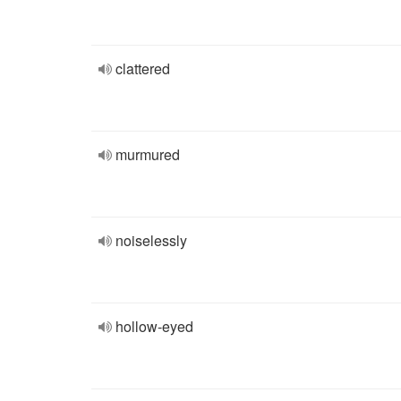
clattered
murmured
noiselessly
hollow-eyed