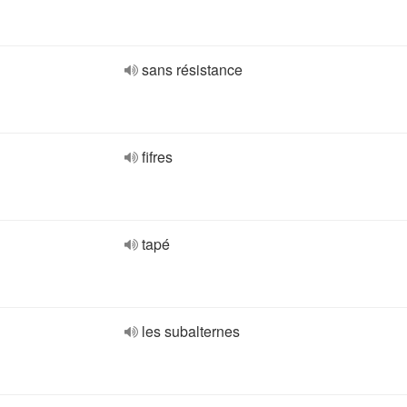
sans résistance
fifres
tapé
les subalternes