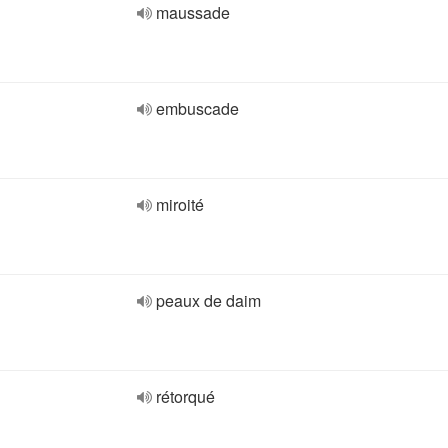
maussade
embuscade
miroité
peaux de daim
rétorqué