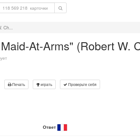
. Ch...
he Maid-At-Arms" (Robert W.
вует
Печать
играть
Проверьте себя
Ответ