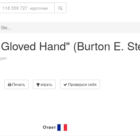
Ste...
e Gloved Hand" (Burton E. S
вует
Печать
играть
Проверьте себя
Ответ