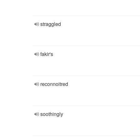
straggled
fakir's
reconnoitred
soothingly