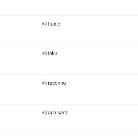
traîné
fakir
reconnu
apaisant