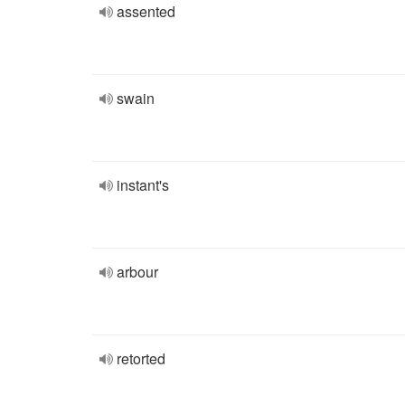
assented
swain
instant's
arbour
retorted