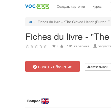
Создать карточки
Курсы
Fiches du livre - "The Gloved Hand" (Burton E. 
Fiches du livre - "Th
0
101 карточка
отсутст
начать обучение
скачать mp3
Вопрос