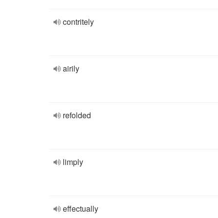
contritely
airily
refolded
limply
effectually