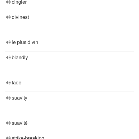
cingler
divinest
le plus divin
blandly
fade
suavity
suavité
strike-breaking