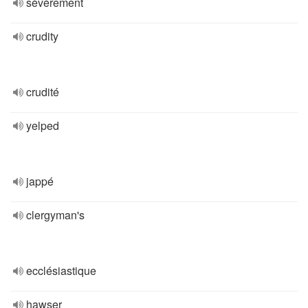
sévèrement
crudity
crudité
yelped
jappé
clergyman's
ecclésiastique
hawser