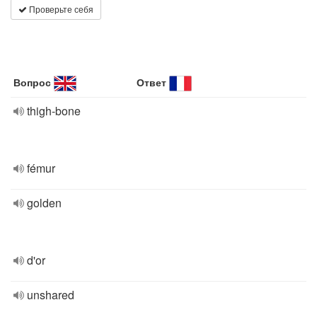
Проверьте себя
Вопрос
Ответ
thigh-bone
fémur
golden
d'or
unshared