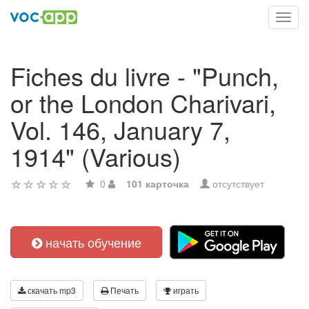
Toggl
navig
Fiches du livre - "Punch,
or the London Charivari,
Vol. 146, January 7,
1914" (Various)
0
101 карточка
отсутствует
начать обучение
скачать mp3
Печать
играть