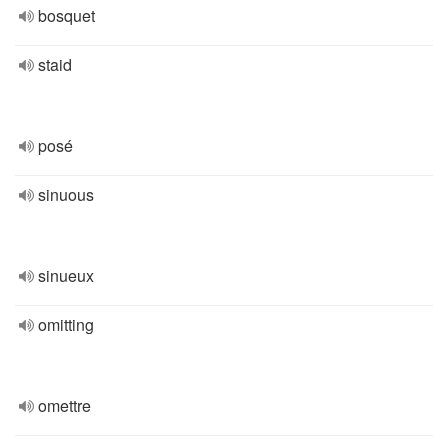
bosquet
staid
posé
sinuous
sinueux
omitting
omettre