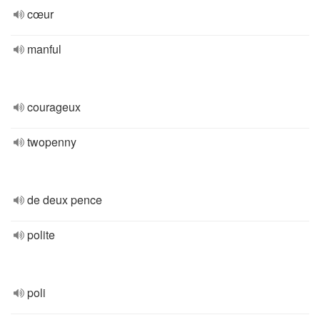
cœur
manful
courageux
twopenny
de deux pence
polite
poli