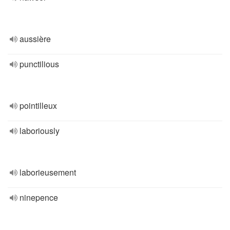
aussière
punctilious
pointilleux
laboriously
laborieusement
ninepence