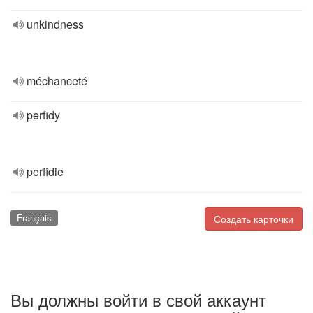
unkindness
méchanceté
perfidy
perfidie
Français
Создать карточки
Вы должны войти в свой аккаунт