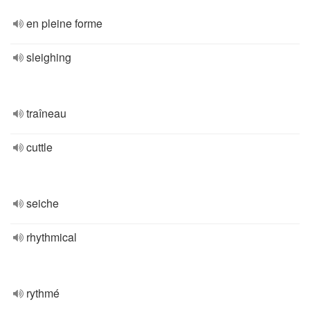
en pleine forme
sleighing
traîneau
cuttle
seiche
rhythmical
rythmé