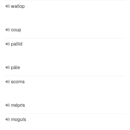
wallop
coup
pallid
pâle
scorns
mépris
moguls