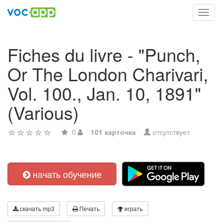
Toggl
navig
Fiches du livre - "Punch,
Or The London Charivari,
Vol. 100., Jan. 10, 1891"
(Various)
0
101 карточка
отсутствует
начать обучение
скачать mp3
Печать
играть