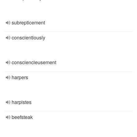
subrepticement
conscientiously
consciencieusement
harpers
harpistes
beefsteak