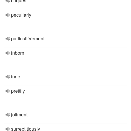
criques
peculiarly
particulièrement
inborn
inné
prettily
joliment
surreptitiously