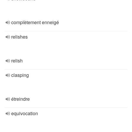
complètement enneigé
relishes
relish
clasping
étreindre
equivocation