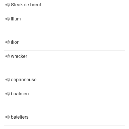
Steak de bœuf
ilium
ilion
wrecker
dépanneuse
boatmen
bateliers