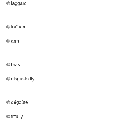
laggard
traînard
arm
bras
disgustedly
dégoûté
fitfully