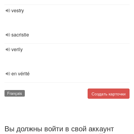
vestry
sacristie
verily
en vérité
Français
Создать карточки
Вы должны войти в свой аккаунт