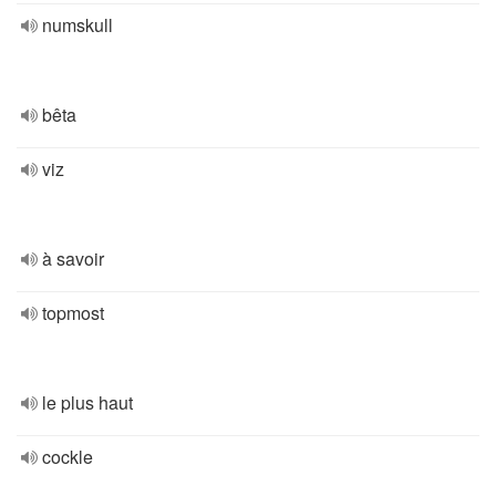
numskull
bêta
viz
à savoir
topmost
le plus haut
cockle