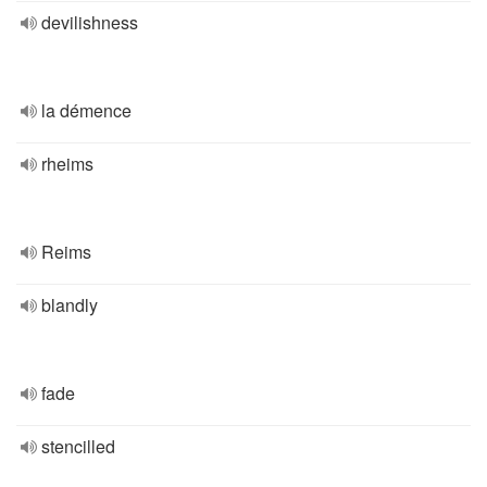
devilishness
la démence
rheims
Reims
blandly
fade
stencilled