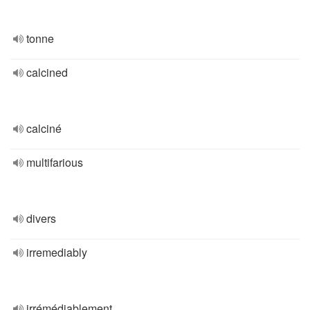
tonne
calcined
calciné
multifarious
divers
irremediably
irrémédiablement