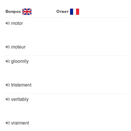
Вопрос
Ответ
motor
moteur
gloomily
tristement
veritably
vraiment