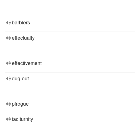
barbiers
effectually
effectivement
dug-out
pirogue
taciturnity