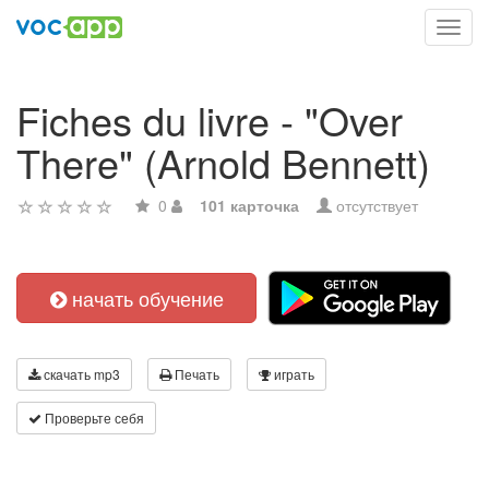
Toggl
navig
Fiches du livre - "Over
There" (Arnold Bennett)
0
101 карточка
отсутствует
начать обучение
скачать mp3
Печать
играть
Проверьте себя