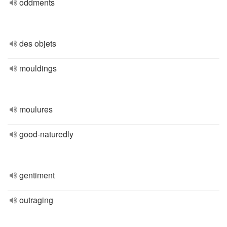
oddments
des objets
mouldings
moulures
good-naturedly
gentiment
outraging