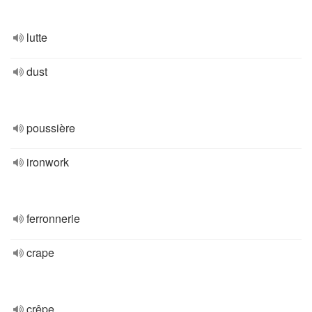
lutte
dust
poussière
ironwork
ferronnerie
crape
crêpe