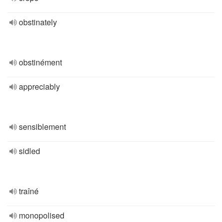
obstinately
obstinément
appreciably
sensiblement
sidled
traîné
monopolised