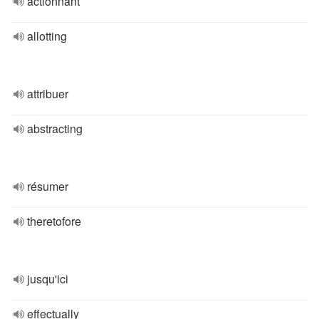
actionnant
allotting
attribuer
abstracting
résumer
theretofore
jusqu'ici
effectually