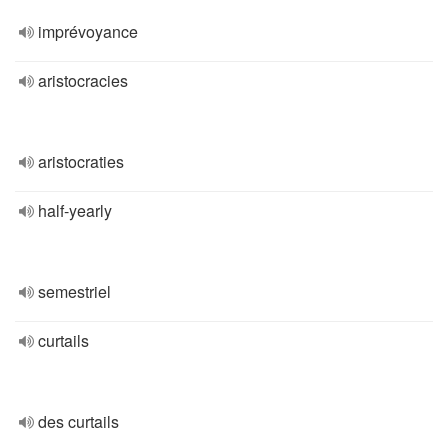
imprévoyance
aristocracies
aristocraties
half-yearly
semestriel
curtails
des curtails