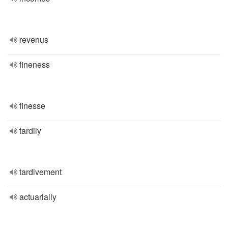
revenus
fineness
finesse
tardily
tardivement
actuarially