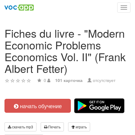
Toggl
navig
Fiches du livre - "Modern
Economic Problems
Economics Vol. II" (Frank
Albert Fetter)
0
101 карточка
отсутствует
начать обучение
скачать mp3
Печать
играть