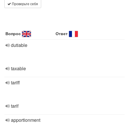
Проверьте себя
Вопрос
Ответ
dutiable
taxable
tariff
tarif
apportionment