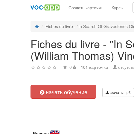
Создать карточки
Курсы
Fiches du livre - "In Search Of Gravestones Ol
Fiches du livre - "In
(William Thomas) Vin
0
101 карточка
отсутст
начать обучение
скачать mp3
Вопрос