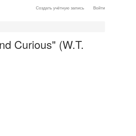
Создать учётную запись
Войти
And Curious" (W.T.