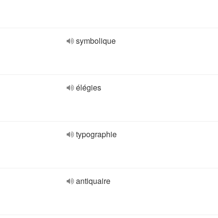
symbolique
élégies
typographie
antiquaire