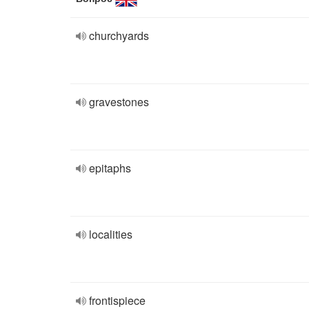
churchyards
gravestones
epitaphs
localities
frontispiece