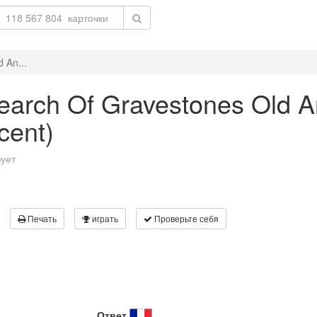
d An...
 Search Of Gravestones Old 
cent)
вует
Печать
играть
Проверьте себя
Ответ