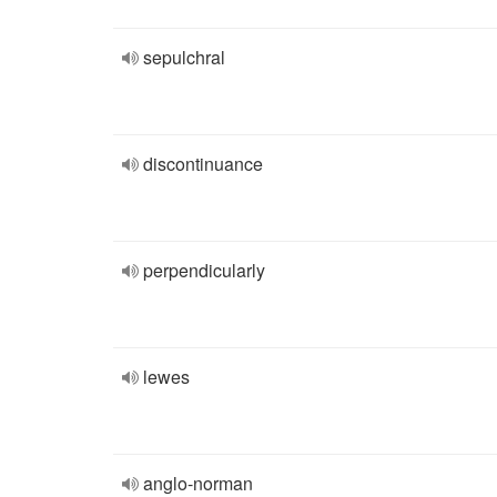
sepulchral
discontinuance
perpendicularly
lewes
anglo-norman