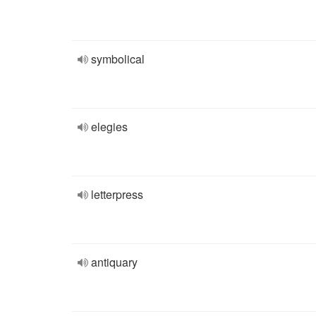
symbolical
elegies
letterpress
antiquary