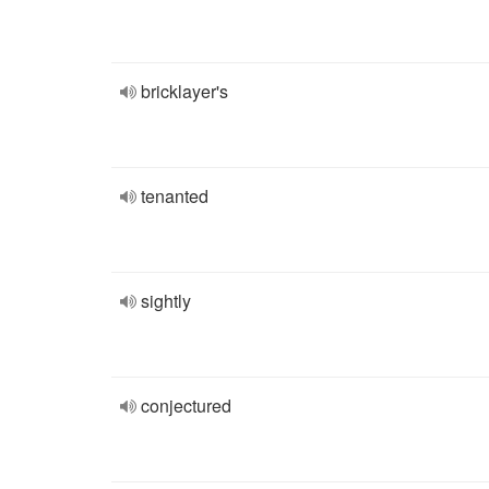
bricklayer's
tenanted
sightly
conjectured