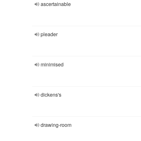
ascertainable
pleader
minimised
dickens's
drawing-room