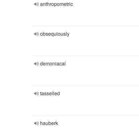
anthropometric
obsequiously
demoniacal
tasselled
hauberk