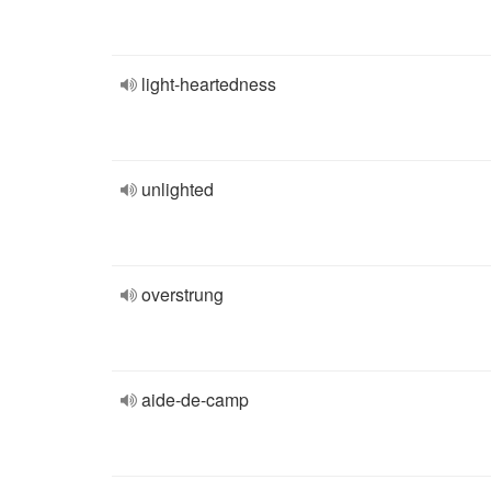
light-heartedness
unlighted
overstrung
aide-de-camp