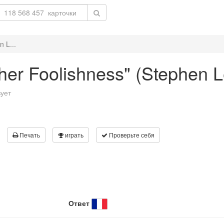
n L...
rther Foolishness" (Stephen 
вует
Печать
играть
Проверьте себя
Ответ