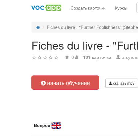
Создать карточки
Курсы
Fiches du livre - "Further Foolishness" (Stephe
Fiches du livre - "Fu
0
101 карточка
отсутст
начать обучение
скачать mp3
Вопрос