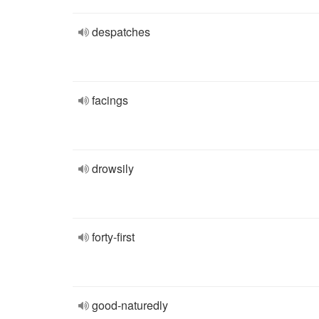
despatches
facings
drowsily
forty-first
good-naturedly