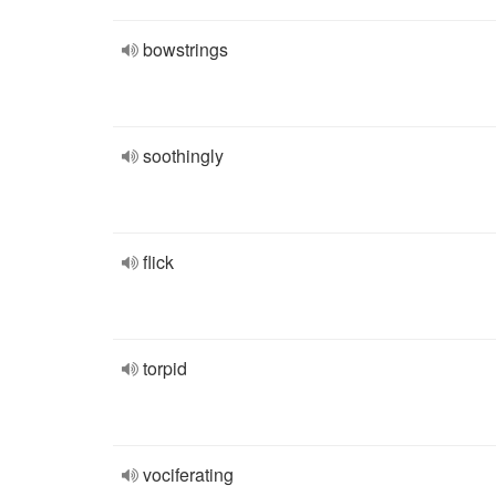
bowstrings
soothingly
flick
torpid
vociferating