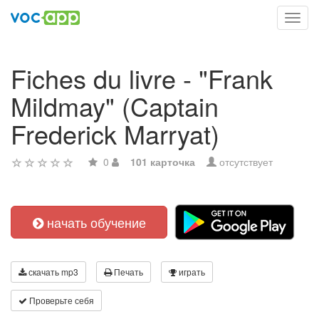
Toggl
navig
Fiches du livre - "Frank
Mildmay" (Captain
Frederick Marryat)
0
101 карточка
отсутствует
начать обучение
скачать mp3
Печать
играть
Проверьте себя