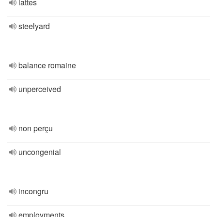
lattes
steelyard
balance romaine
unperceived
non perçu
uncongenial
incongru
employments