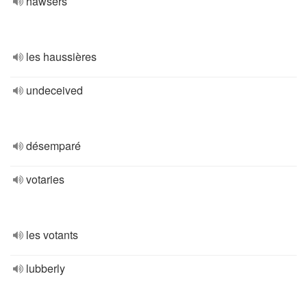
hawsers
les haussières
undeceived
désemparé
votaries
les votants
lubberly