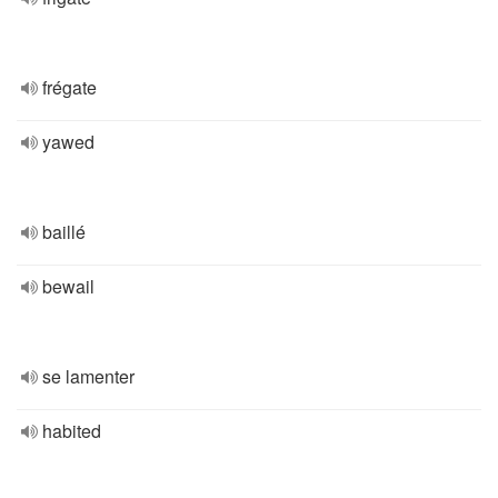
frégate
yawed
baillé
bewail
se lamenter
habited