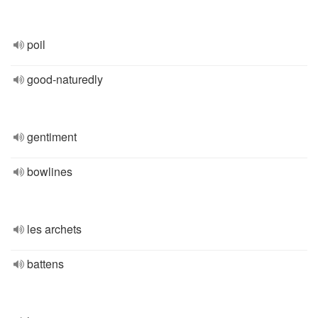
poil
good-naturedly
gentiment
bowlines
les archets
battens