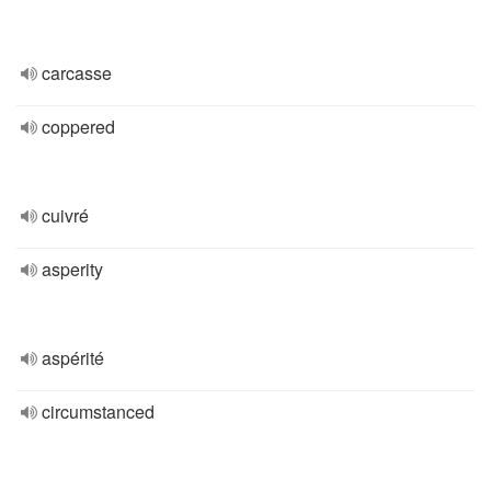
carcasse
coppered
cuivré
asperity
aspérité
circumstanced