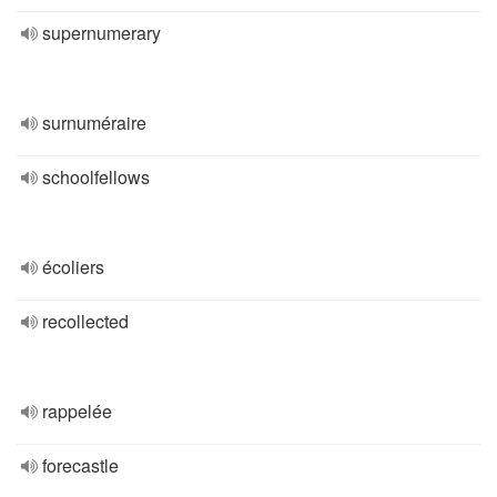
supernumerary
surnuméraire
schoolfellows
écoliers
recollected
rappelée
forecastle