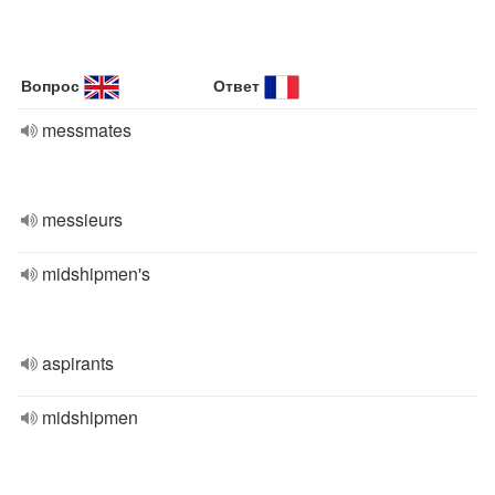
Вопрос
Ответ
messmates
messieurs
midshipmen's
aspirants
midshipmen