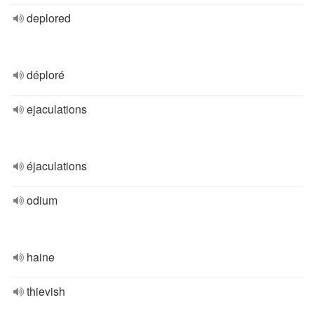
deplored
déploré
ejaculations
éjaculations
odium
haine
thievish